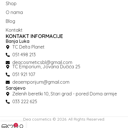
Shop
O nama
Blog
Kontakt
KONTAKT INFORMACIJE
Banja Luka
TC Delta Planet
051 498 213
deacosmeticsbl@gmail.com
TC Emporium, Jovana Dučića 25
051 921 107
deaemporijum@gmail.com
Sarajevo
Zelenih beretki 10, Stari grad - pored Doma armije
033 222 625
Dea cosmetics © 2026. All Rights Reserved.
0