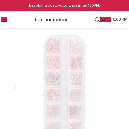
Besplatna dostava za iznos iznad 100KM.
0,00
KM