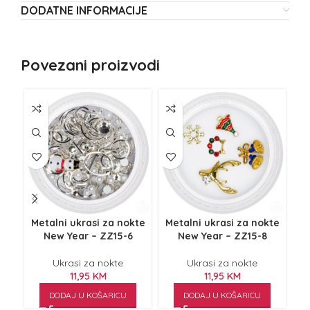
DODATNE INFORMACIJE
Povezani proizvodi
NE
Z
Metalni ukrasi za nokte
Metalni ukrasi za nokte
Uk
New Year – ZZ15-6
New Year – ZZ15-8
Ukrasi za nokte
Ukrasi za nokte
11,95
KM
11,95
KM
DODAJ U KOŠARICU
DODAJ U KOŠARICU