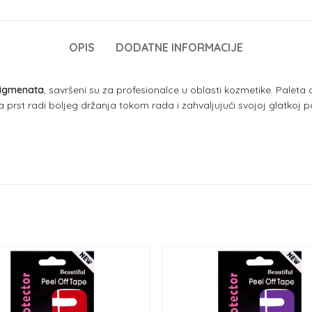
OPIS
DODATNE INFORMACIJE
pigmenata
, savršeni su za profesionalce u oblasti kozmetike. Pale
prst radi boljeg držanja tokom rada i zahvaljujući svojoj glatkoj povr