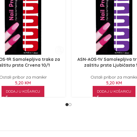
S-1R Samolepljiva traka za
ASN-AOS-1V Samolepljiva t
aštitu prsta Crvena 10/1
zaštitu prsta Ljubičasta 
Ostali pribor za manikir
Ostali pribor za maniki
5,20
KM
5,20
KM
DODAJ U KOŠARICU
DODAJ U KOŠARICU