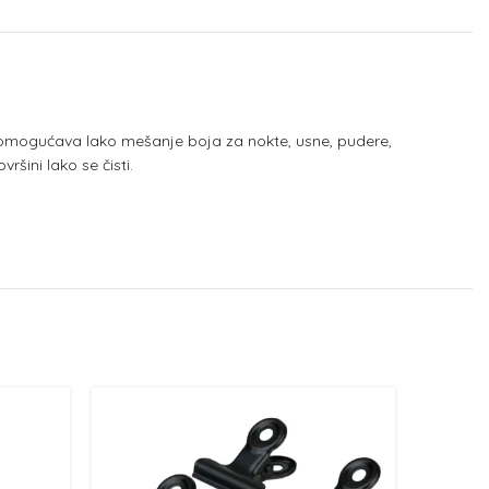
ta omogućava lako mešanje boja za nokte, usne, pudere,
šini lako se čisti.