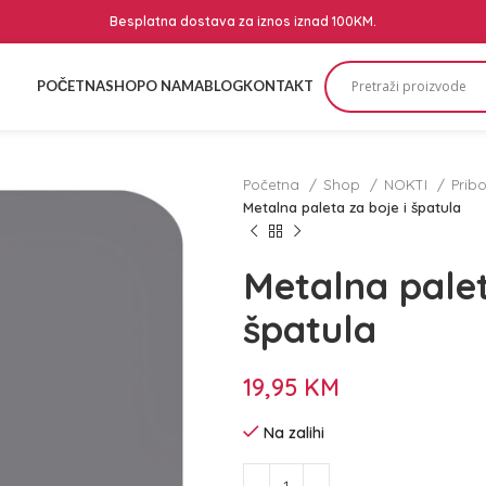
Besplatna dostava za iznos iznad 100KM.
POČETNA
SHOP
O NAMA
BLOG
KONTAKT
Početna
Shop
NOKTI
Prib
Metalna paleta za boje i špatula
Metalna palet
špatula
19,95
KM
Na zalihi