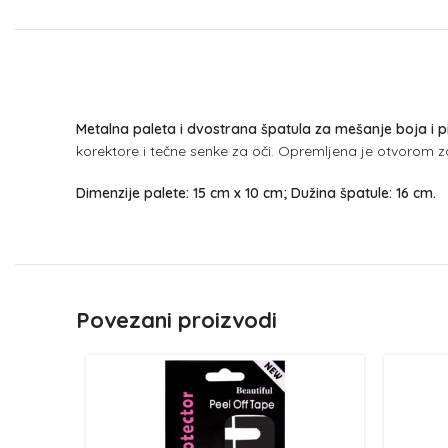
Metalna paleta i dvostrana špatula za mešanje boja i 
korektore i tečne senke za oči. Opremljena je otvorom za 
Dimenzije palete: 15 cm x 10 cm; Dužina špatule: 16 cm.
Povezani proizvodi