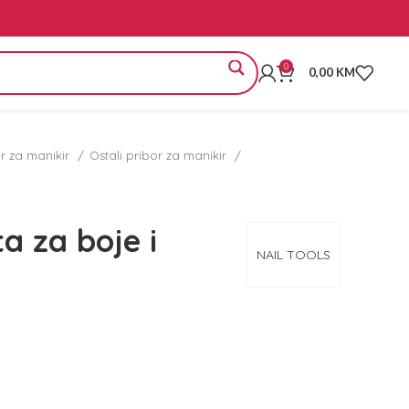
0
0,00
KM
or za manikir
Ostali pribor za manikir
a za boje i
NAIL TOOLS