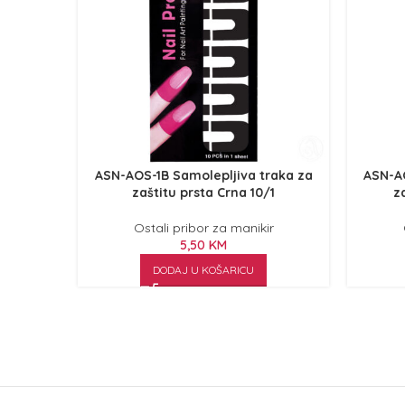
ASN-AOS-1B Samolepljiva traka za
ASN-AO
zaštitu prsta Crna 10/1
z
Ostali pribor za manikir
5,50
KM
DODAJ U KOŠARICU