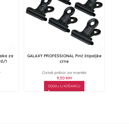
raka za
GALAXY PROFESSIONAL Pinč štipaljke
GALAXY 
10/1
crne
ombre 
r
Ostali pribor za manikir
9,50
KM
DODAJ U KOŠARICU