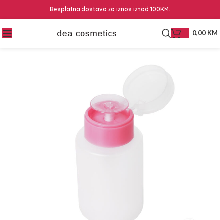
Besplatna dostava za iznos iznad 100KM.
0,00
KM