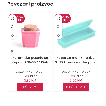
Povezani proizvodi
NEMA NA
NEMA NA
ZALIHI
ZALIHI
Keramička posuda sa
Kutija za manikir pribor
čepom ASNGD-16 Pink
GJH3 transparentnoplava
Dozeri - Pumpice -
Dozeri - Pumpice -
Posudice
Posudice
5,95
KM
3,50
KM
PROČITAJ VIŠE
PROČITAJ VIŠE