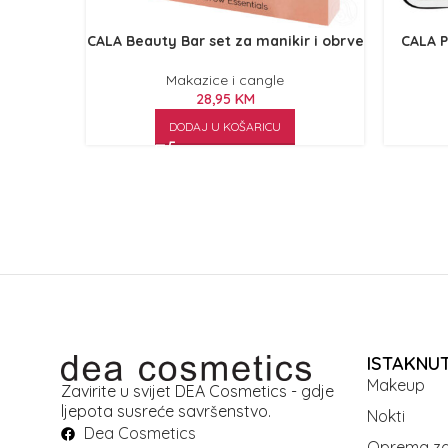
CALA Beauty Bar set za manikir i obrve
CALA P
Makazice i cangle
28,95
KM
DODAJ U KOŠARICU
ISTAKNU
Makeup
Zavirite u svijet DEA Cosmetics - gdje
ljepota susreće savršenstvo.
Nokti
Dea Cosmetics
Oprema za