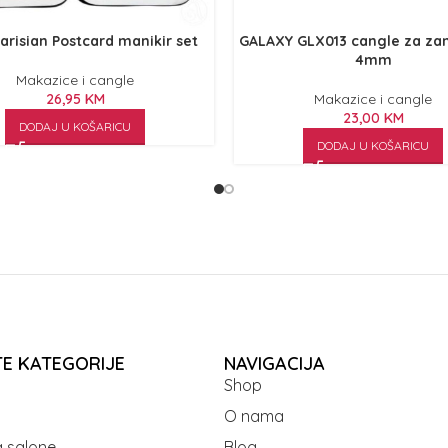
arisian Postcard manikir set
GALAXY GLX013 cangle za zan
4mm
Makazice i cangle
26,95
KM
Makazice i cangle
23,00
KM
DODAJ U KOŠARICU
DODAJ U KOŠARICU
TE KATEGORIJE
NAVIGACIJA
Shop
O nama
 salone
Blog