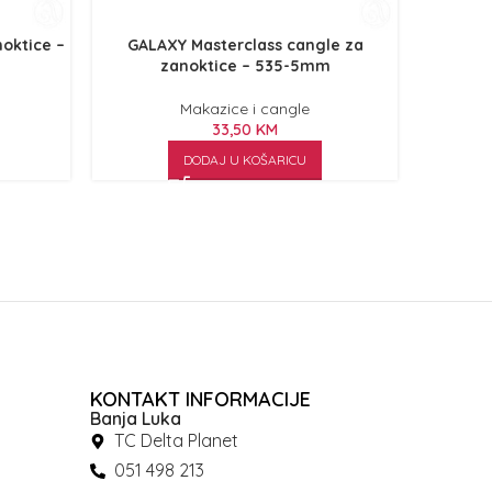
oktice –
GALAXY Masterclass cangle za
GALA
zanoktice – 535-5mm
Makazice i cangle
33,50
KM
DODAJ U KOŠARICU
KONTAKT INFORMACIJE
Banja Luka
TC Delta Planet
051 498 213