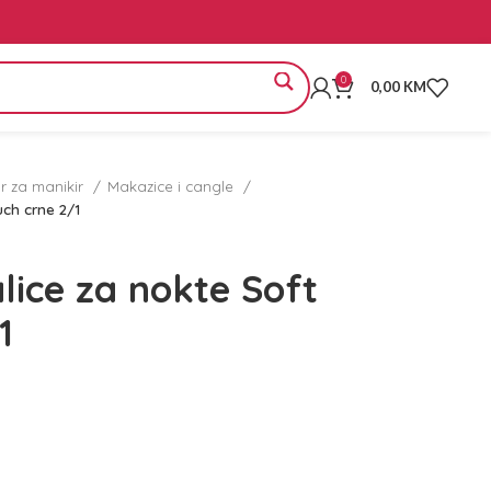
0
0,00
KM
or za manikir
Makazice i cangle
uch crne 2/1
lice za nokte Soft
1