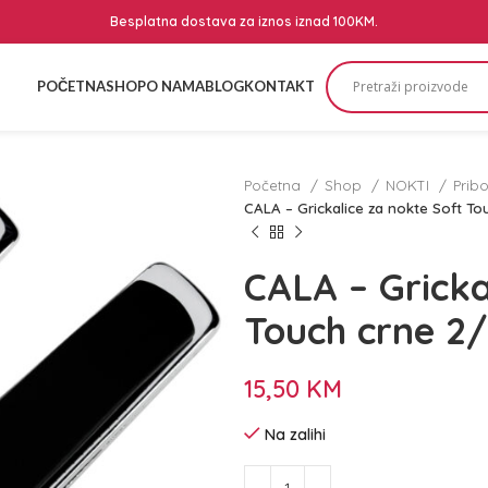
Besplatna dostava za iznos iznad 100KM.
POČETNA
SHOP
O NAMA
BLOG
KONTAKT
Početna
Shop
NOKTI
Prib
CALA – Grickalice za nokte Soft To
CALA – Gricka
Touch crne 2/
15,50
KM
Na zalihi