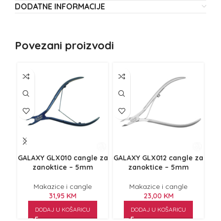
DODATNE INFORMACIJE
Povezani proizvodi
GALAXY GLX010 cangle za
GALAXY GLX012 cangle za
GAL
zanoktice – 5mm
zanoktice – 5mm
Makazice i cangle
Makazice i cangle
31,95
KM
23,00
KM
DODAJ U KOŠARICU
DODAJ U KOŠARICU