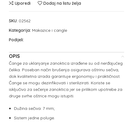
Uporedi
Dodaj na listu želja
SKU:
02562
Kategorija:
Makazice i cangle
Podijeli:
OPIS
Čange za uklanjanje zanoktica izrađene su od nerđajućeg
čelika. Poseban način brušenja osigurava oštrinu sečiva,
dok kvalitetna izrada garantuje ergonomiju i praktičnost.
Čange se mogu dezinfikovati i sterilizirati. Koriste se
isključivo za sečenje zanoktica jer se prilikom upotrebe za
druge svrhe oštrice mogu istupiti.
Dužina sečiva: 7 mm;
Sistem jedne poluge.