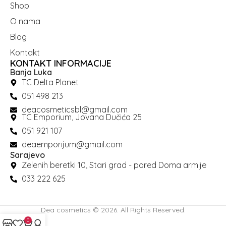
Shop
O nama
Blog
Kontakt
KONTAKT INFORMACIJE
Banja Luka
TC Delta Planet
051 498 213
deacosmeticsbl@gmail.com
TC Emporium, Jovana Dučića 25
051 921 107
deaemporijum@gmail.com
Sarajevo
Zelenih beretki 10, Stari grad - pored Doma armije
033 222 625
Dea cosmetics © 2026. All Rights Reserved.
0