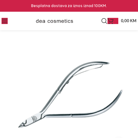
Besplatna dostava za iznos iznad 100KM.
0,00
KM