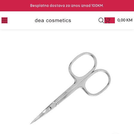
Besplatna dostava za iznos iznad 100KM.
0,00
KM