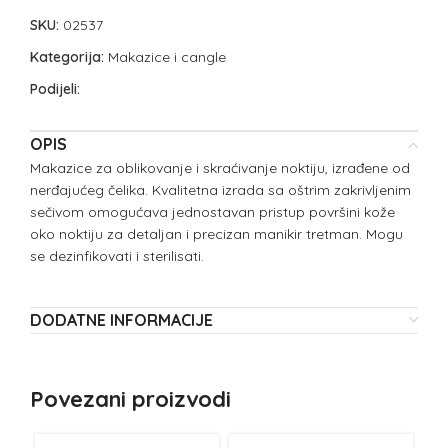
SKU:
02537
Kategorija:
Makazice i cangle
Podijeli:
OPIS
Makazice za oblikovanje i skraćivanje noktiju, izrađene od
nerđajućeg čelika. Kvalitetna izrada sa oštrim zakrivljenim
sečivom omogućava jednostavan pristup površini kože
oko noktiju za detaljan i precizan manikir tretman. Mogu
se dezinfikovati i sterilisati.
DODATNE INFORMACIJE
Povezani proizvodi