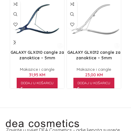
NE
Z
GALAXY GLX010 cangle za
GALAXY GLX012 cangle za
GAL
zanoktice – 5mm
zanoktice – 5mm
Makazice i cangle
Makazice i cangle
31,95
KM
23,00
KM
DODAJ U KOŠARICU
DODAJ U KOŠARICU
Zavirite u svijet DEA Cosmetics - gdje ljepota susreće