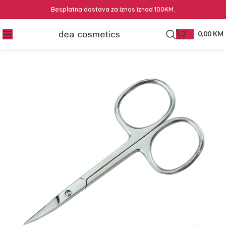
Besplatna dostava za iznos iznad 100KM.
0,00
KM