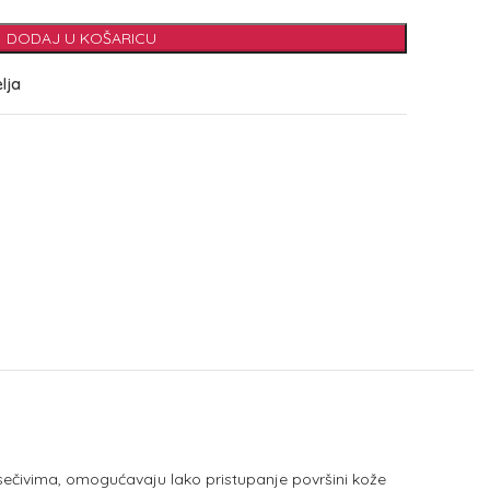
DODAJ U KOŠARICU
elja
im sečivima, omogućavaju lako pristupanje površini kože