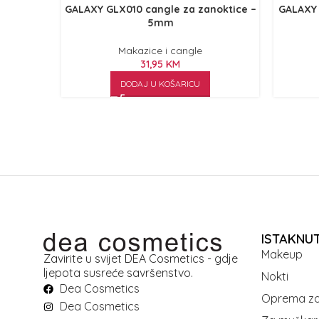
GALAXY GLX010 cangle za zanoktice –
GALAXY 
5mm
Makazice i cangle
31,95
KM
DODAJ U KOŠARICU
ISTAKNU
Makeup
Zavirite u svijet DEA Cosmetics - gdje
ljepota susreće savršenstvo.
Nokti
Dea Cosmetics
Oprema za
Dea Cosmetics