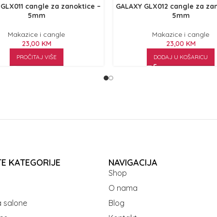
GLX011 cangle za zanoktice –
GALAXY GLX012 cangle za zan
5mm
5mm
Makazice i cangle
Makazice i cangle
23,00
KM
23,00
KM
PROČITAJ VIŠE
DODAJ U KOŠARICU
TE KATEGORIJE
NAVIGACIJA
Shop
O nama
 salone
Blog