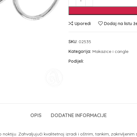
Uporedi
Dodaj na listu ž
SKU:
02535
Kategorija:
Makazice i cangle
Podijeli:
OPIS
DODATNE INFORMACIJE
oktiju. Zahvaljujući kvalitetnoj izradi i oštrim, tankim, zakrivljen