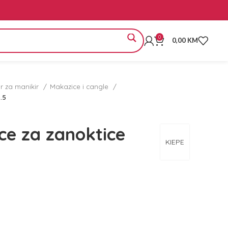
0
0,00
KM
or za manikir
Makazice i cangle
.5
ce za zanoktice
KIEPE