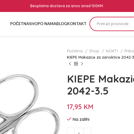
Besplatna dostava za iznos iznad 100KM.
POČETNA
SHOP
O NAMA
BLOG
KONTAKT
Početna
Shop
NOKTI
Prib
KIEPE Makazice za zanoktice 2042-3
KIEPE Makazi
2042-3.5
17,95
KM
Na zalihi