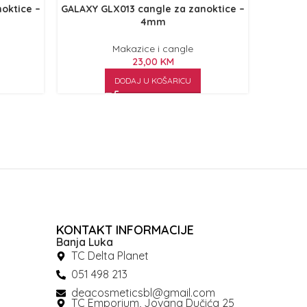
oktice –
GALAXY GLX013 cangle za zanoktice –
GALAXY G
4mm
Makazice i cangle
23,00
KM
DODAJ U KOŠARICU
KONTAKT INFORMACIJE
Banja Luka
TC Delta Planet
051 498 213
deacosmeticsbl@gmail.com
TC Emporium, Jovana Dučića 25