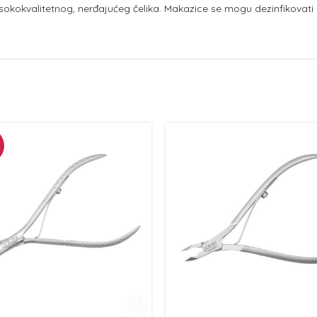
sokokvalitetnog, nerđajućeg čelika. Makazice se mogu dezinfikovati i s