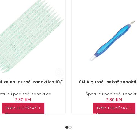
 zeleni gurači zanoktica 10/1
CALA gurač i sekač zanokti
atule i podizači zanoktica
Špatule i podizači zanokt
3,80
KM
3,80
KM
DODAJ U KOŠARICU
DODAJ U KOŠARICU