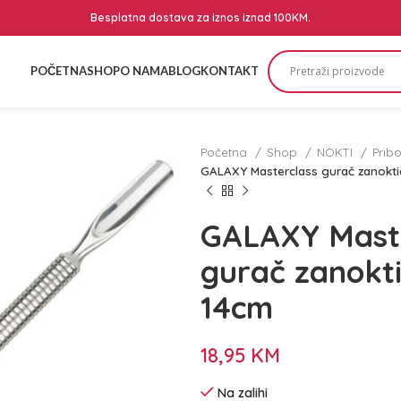
Besplatna dostava za iznos iznad 100KM.
POČETNA
SHOP
O NAMA
BLOG
KONTAKT
Početna
Shop
NOKTI
Prib
GALAXY Masterclass gurač zanokti
GALAXY Maste
gurač zanokt
14cm
18,95
KM
Na zalihi