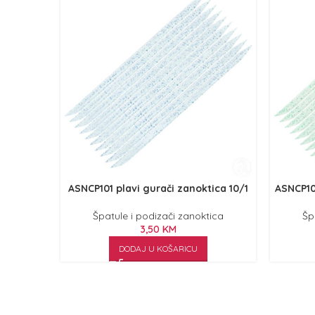
ASNCP101 plavi gurači zanoktica 10/1
ASNCP101
Špatule i podizači zanoktica
Šp
3,50
KM
DODAJ U KOŠARICU