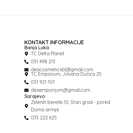
KONTAKT INFORMACIJE
Banja Luka
TC Delta Planet
051 498 213
deacosmeticsbl@gmail.com
TC Emporium, Jovana Dučića 25
051 921 107
deaemporijum@gmail.com
Sarajevo
Zelenih beretki 10, Stari grad - pored
Doma armije
033 222 625