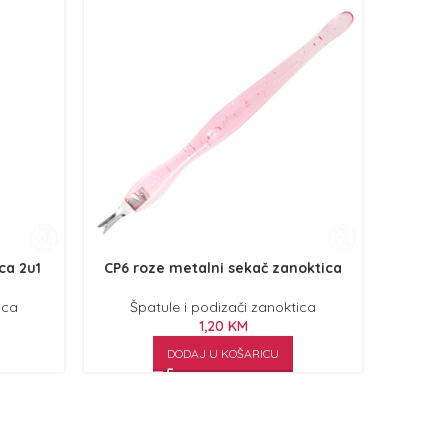
ca 2u1
CP6 roze metalni sekač zanoktica
GALAX
ica
Špatule i podizači zanoktica
Špa
1,20
KM
DODAJ U KOŠARICU