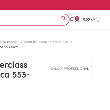
0
0,00
KM
or za manikir
Špatule i podizači zanoktica
ca 553-14cm
rclass
GALAXY PROFESSIONAL
ica 553-