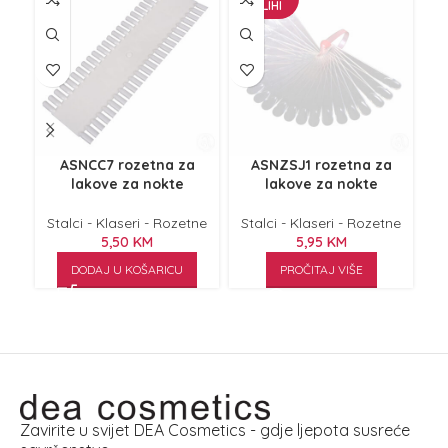
ZALIHI
ASNCC7 rozetna za
ASNZSJ1 rozetna za
lakove za nokte
lakove za nokte
Stalci - Klaseri - Rozetne
Stalci - Klaseri - Rozetne
St
5,50
KM
5,95
KM
DODAJ U KOŠARICU
PROČITAJ VIŠE
Zavirite u svijet DEA Cosmetics - gdje ljepota susreće