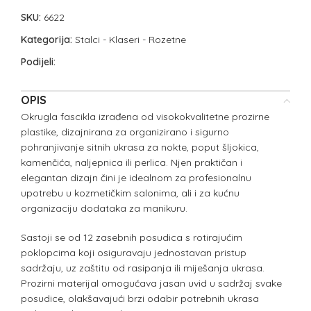
SKU:
6622
Kategorija:
Stalci - Klaseri - Rozetne
Podijeli:
OPIS
Okrugla fascikla izrađena od visokokvalitetne prozirne
plastike, dizajnirana za organizirano i sigurno
pohranjivanje sitnih ukrasa za nokte, poput šljokica,
kamenčića, naljepnica ili perlica. Njen praktičan i
elegantan dizajn čini je idealnom za profesionalnu
upotrebu u kozmetičkim salonima, ali i za kućnu
organizaciju dodataka za manikuru.
Sastoji se od 12 zasebnih posudica s rotirajućim
poklopcima koji osiguravaju jednostavan pristup
sadržaju, uz zaštitu od rasipanja ili miješanja ukrasa.
Prozirni materijal omogućava jasan uvid u sadržaj svake
posudice, olakšavajući brzi odabir potrebnih ukrasa