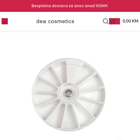
Besplatna dostava za iznos iznad 100KM.
0,00
KM