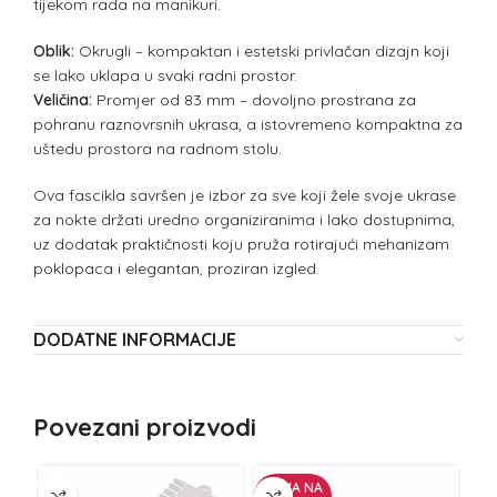
tijekom rada na manikuri.
Oblik:
Okrugli – kompaktan i estetski privlačan dizajn koji
se lako uklapa u svaki radni prostor.
Veličina:
Promjer od 83 mm – dovoljno prostrana za
pohranu raznovrsnih ukrasa, a istovremeno kompaktna za
uštedu prostora na radnom stolu.
Ova fascikla savršen je izbor za sve koji žele svoje ukrase
za nokte držati uredno organiziranima i lako dostupnima,
uz dodatak praktičnosti koju pruža rotirajući mehanizam
poklopaca i elegantan, proziran izgled.
DODATNE INFORMACIJE
Povezani proizvodi
NEMA NA