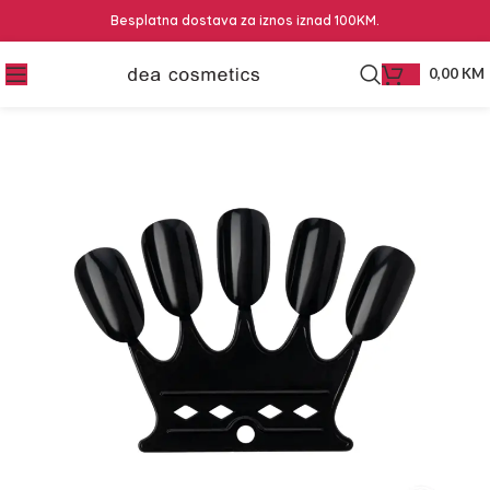
Besplatna dostava za iznos iznad 100KM.
0,00
KM