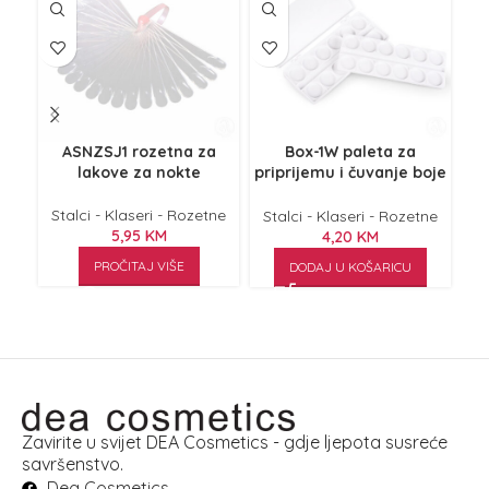
ASNZSJ1 rozetna za
Box-1W paleta za
E
lakove za nokte
priprijemu i čuvanje boje
za Nail Art
Stalci - Klaseri - Rozetne
St
Stalci - Klaseri - Rozetne
5,95
KM
4,20
KM
PROČITAJ VIŠE
DODAJ U KOŠARICU
Zavirite u svijet DEA Cosmetics - gdje ljepota susreće
savršenstvo.
Dea Cosmetics