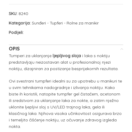
SKU:
8240
Kategorija:
Sunđeri - Tupferi - Rolne za manikir
Podijeli:
OPIS
Tumperi za uklanjanje
ljepljivog sloja
i laka s noktiju
predstavljaju neizostavan alat u profesionalnoj njezi
noktiju, dizajniran za postizanje besprijekornih rezultata.
Ovi svestrani tumpferi idealni su za upotrebu u manikuri te
u svim tehnikama nadogradnje i izlivanja noktiju. Kako
biste ih koristili, natopite tumpfer gel čistačem, acetonom
ili sredstvom za uklanjanje laka za nokte, a zatim nježno
uklonite ljepljivi sloj s UV/LED trajnog laka, gela ili
klasičnog laka. Njihova visoka učinkovitost osigurava brzo
i temeljito čišćenje noktiju, uz očuvanje zdravog izgleda
nokta.