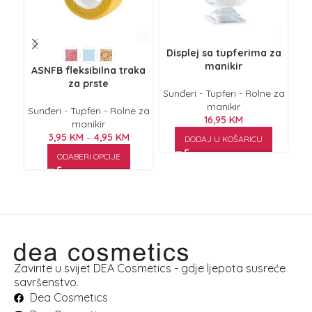
Displej sa tupferima za
manikir
ASNFB fleksibilna traka
za prste
Sunđeri - Tupferi - Rolne za
Sun
manikir
Sunđeri - Tupferi - Rolne za
16,95
KM
manikir
3,95
KM
–
4,95
KM
DODAJ U KOŠARICU
ODABERI OPCIJE
Zavirite u svijet DEA Cosmetics - gdje ljepota susreće
savršenstvo.
Dea Cosmetics