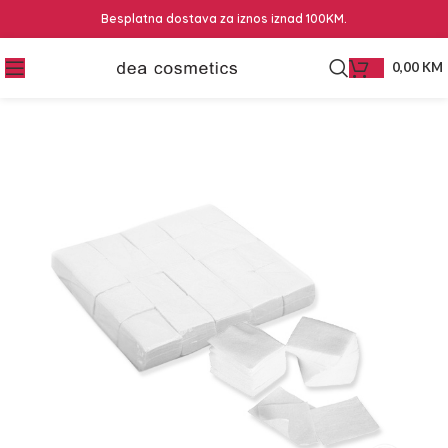
Besplatna dostava za iznos iznad 100KM.
0,00
KM