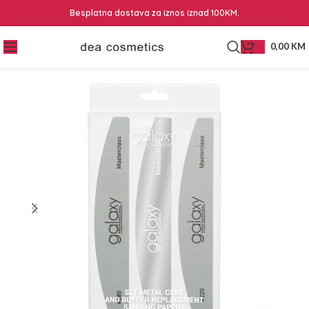
Besplatna dostava za iznos iznad 100KM.
0,00
KM