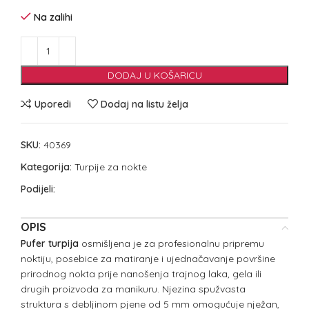
Na zalihi
DODAJ U KOŠARICU
Uporedi
Dodaj na listu želja
SKU:
40369
Kategorija:
Turpije za nokte
Podijeli:
OPIS
Pufer turpija
osmišljena je za profesionalnu pripremu
noktiju, posebice za matiranje i ujednačavanje površine
prirodnog nokta prije nanošenja trajnog laka, gela ili
drugih proizvoda za manikuru. Njezina spužvasta
struktura s debljinom pjene od 5 mm omogućuje nježan,