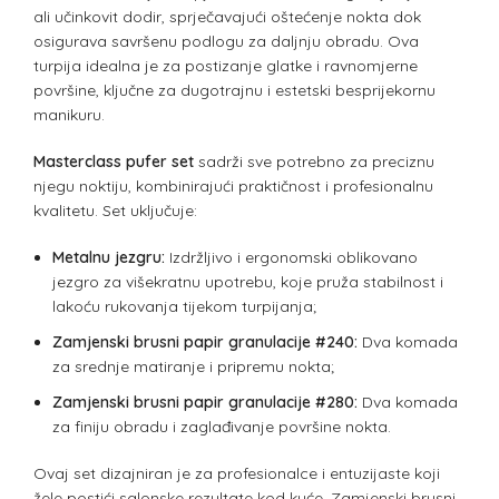
ali učinkovit dodir, sprječavajući oštećenje nokta dok
osigurava savršenu podlogu za daljnju obradu. Ova
turpija idealna je za postizanje glatke i ravnomjerne
površine, ključne za dugotrajnu i estetski besprijekornu
manikuru.
Masterclass pufer set
sadrži sve potrebno za preciznu
njegu noktiju, kombinirajući praktičnost i profesionalnu
kvalitetu. Set uključuje:
Metalnu jezgru:
Izdržljivo i ergonomski oblikovano
jezgro za višekratnu upotrebu, koje pruža stabilnost i
lakoću rukovanja tijekom turpijanja;
Zamjenski brusni papir granulacije #240:
Dva komada
za srednje matiranje i pripremu nokta;
Zamjenski brusni papir granulacije #280:
Dva komada
za finiju obradu i zaglađivanje površine nokta.
Ovaj set dizajniran je za profesionalce i entuzijaste koji
žele postići salonske rezultate kod kuće. Zamjenski brusni