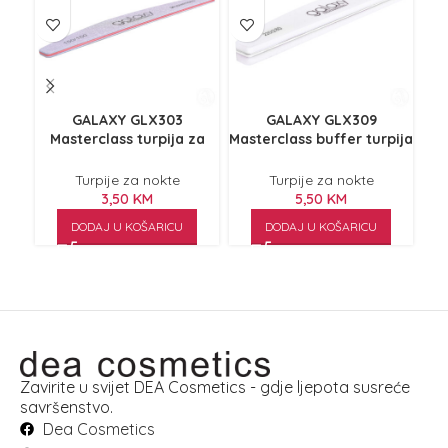
GALAXY GLX303
GALAXY GLX309
Masterclass turpija za
Masterclass buffer turpija
tu
nokte 150/150
za nokte 220/280
Turpije za nokte
Turpije za nokte
3,50
KM
5,50
KM
DODAJ U KOŠARICU
DODAJ U KOŠARICU
Zavirite u svijet DEA Cosmetics - gdje ljepota susreće
savršenstvo.
Dea Cosmetics