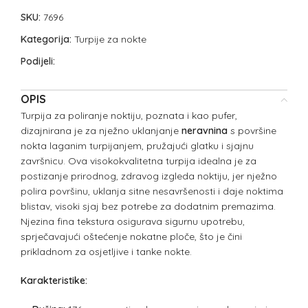
SKU:
7696
Kategorija:
Turpije za nokte
Podijeli:
OPIS
Turpija za poliranje noktiju, poznata i kao pufer,
dizajnirana je za nježno uklanjanje
neravnina
s površine
nokta laganim turpijanjem, pružajući glatku i sjajnu
završnicu. Ova visokokvalitetna turpija idealna je za
postizanje prirodnog, zdravog izgleda noktiju, jer nježno
polira površinu, uklanja sitne nesavršenosti i daje noktima
blistav, visoki sjaj bez potrebe za dodatnim premazima.
Njezina fina tekstura osigurava sigurnu upotrebu,
sprječavajući oštećenje nokatne ploče, što je čini
prikladnom za osjetljive i tanke nokte.
Karakteristike: