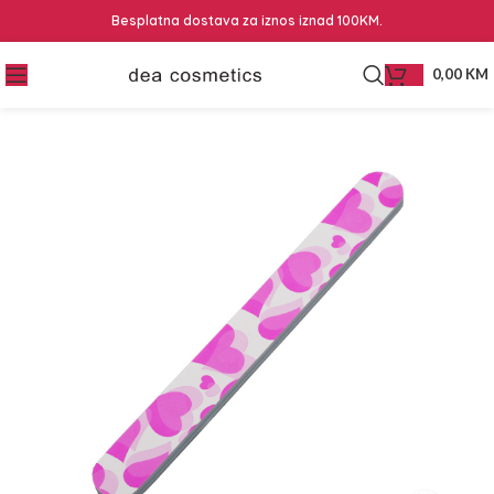
Besplatna dostava za iznos iznad 100KM.
0,00
KM