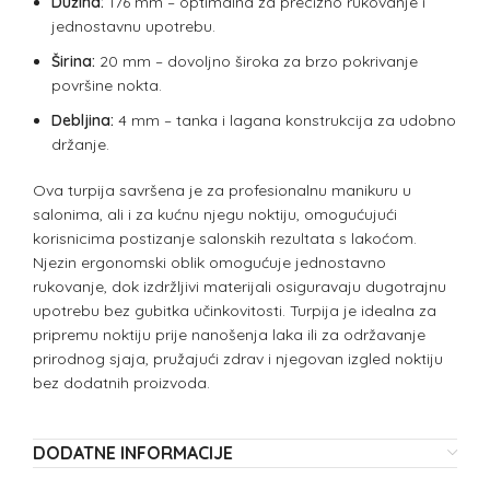
Dužina:
176 mm – optimalna za precizno rukovanje i
jednostavnu upotrebu.
Širina:
20 mm – dovoljno široka za brzo pokrivanje
površine nokta.
Debljina:
4 mm – tanka i lagana konstrukcija za udobno
držanje.
Ova turpija savršena je za profesionalnu manikuru u
salonima, ali i za kućnu njegu noktiju, omogućujući
korisnicima postizanje salonskih rezultata s lakoćom.
Njezin ergonomski oblik omogućuje jednostavno
rukovanje, dok izdržljivi materijali osiguravaju dugotrajnu
upotrebu bez gubitka učinkovitosti. Turpija je idealna za
pripremu noktiju prije nanošenja laka ili za održavanje
prirodnog sjaja, pružajući zdrav i njegovan izgled noktiju
bez dodatnih proizvoda.
DODATNE INFORMACIJE