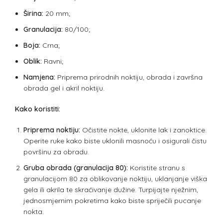
Širina:
20 mm;
Granulacija:
80/100;
Boja:
Crna;
Oblik:
Ravni;
Namjena:
Priprema prirodnih noktiju, obrada i završna
obrada gel i akril noktiju.
Kako koristiti:
Priprema noktiju:
Očistite nokte, uklonite lak i zanoktice.
Operite ruke kako biste uklonili masnoću i osigurali čistu
površinu za obradu.
Gruba obrada (granulacija 80):
Koristite stranu s
granulacijom 80 za oblikovanje noktiju, uklanjanje viška
gela ili akrila te skraćivanje dužine. Turpijajte nježnim,
jednosmjernim pokretima kako biste spriječili pucanje
nokta.