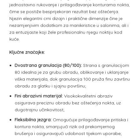
jednostavno rukovanje i prilagođavanje konturama nokta,
čime se postiže besprijekoran rezultat bez oštećenja.
Njezin elegantni crni dizajn i praktične dimenzije čine je
nezamjenjivim dodatkom za manikiristice u salonima, ali i
za entuzijaste koji žele profesionalnu njegu noktiju kod
kuće.
Ključne značajke:
Dvostrana granulacija (80/100):
Strana s granulacijom
80 idealna je za grubu obradu, oblikovanje i uklanjanje
viška materijala, dok granulacija 100 pruža finu završnu
obradu za glatku i sjajnu površinu;
Fini abrazivni materijal:
Visokokvalitetni abraziv
osigurava preciznu obradu bez oštećenja nokta, uz
dugotrajnu učinkovitost;
Fleksibilna jezgra:
Omogućuje prilagođavanje pritiska i
kontura nokta, smanjujući rizik od prekomjernog
brušenja i osiguravajući udobnost tijekom uporabe;