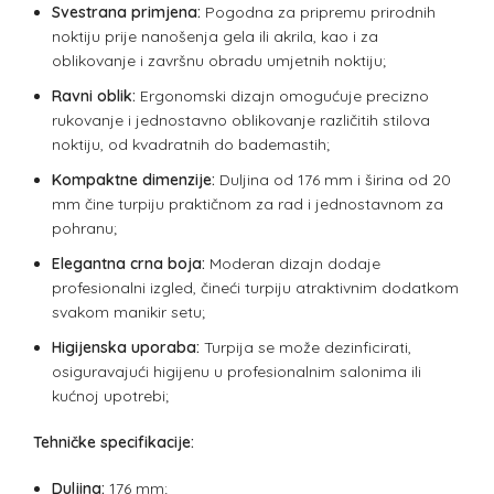
Svestrana primjena:
Pogodna za pripremu prirodnih
noktiju prije nanošenja gela ili akrila, kao i za
oblikovanje i završnu obradu umjetnih noktiju;
Ravni oblik:
Ergonomski dizajn omogućuje precizno
rukovanje i jednostavno oblikovanje različitih stilova
noktiju, od kvadratnih do bademastih;
Kompaktne dimenzije:
Duljina od 176 mm i širina od 20
mm čine turpiju praktičnom za rad i jednostavnom za
pohranu;
Elegantna crna boja:
Moderan dizajn dodaje
profesionalni izgled, čineći turpiju atraktivnim dodatkom
svakom manikir setu;
Higijenska uporaba:
Turpija se može dezinficirati,
osiguravajući higijenu u profesionalnim salonima ili
kućnoj upotrebi;
Tehničke specifikacije:
Duljina:
176 mm;