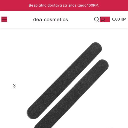
Besplatna dostava za iznos iznad 100KM.
0,00
KM