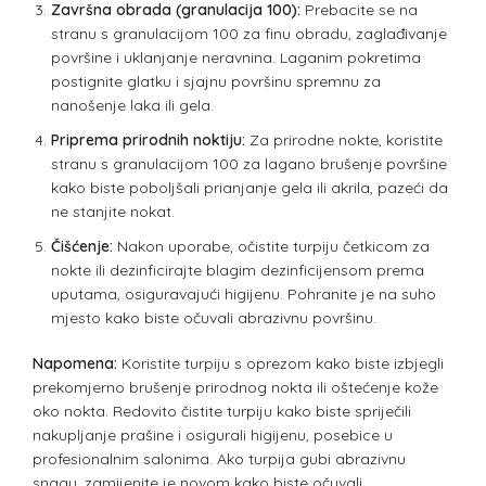
Završna obrada (granulacija 100):
Prebacite se na
stranu s granulacijom 100 za finu obradu, zaglađivanje
površine i uklanjanje neravnina. Laganim pokretima
postignite glatku i sjajnu površinu spremnu za
nanošenje laka ili gela.
Priprema prirodnih noktiju:
Za prirodne nokte, koristite
stranu s granulacijom 100 za lagano brušenje površine
kako biste poboljšali prianjanje gela ili akrila, pazeći da
ne stanjite nokat.
Čišćenje:
Nakon uporabe, očistite turpiju četkicom za
nokte ili dezinficirajte blagim dezinficijensom prema
uputama, osiguravajući higijenu. Pohranite je na suho
mjesto kako biste očuvali abrazivnu površinu.
Napomena:
Koristite turpiju s oprezom kako biste izbjegli
prekomjerno brušenje prirodnog nokta ili oštećenje kože
oko nokta. Redovito čistite turpiju kako biste spriječili
nakupljanje prašine i osigurali higijenu, posebice u
profesionalnim salonima. Ako turpija gubi abrazivnu
snagu, zamijenite je novom kako biste očuvali