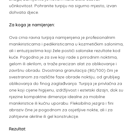
učinkovitost. Pohranite turpiju na sigurno mjesto, izvan
dohvata djece.
Za koga je namijenjen:
Ova crna ravna turpija namijenjena je profesionalnim
manikiristicama i pedikiristicama u kozmetičkim salonima,
ali i entuzijastima koji žele postići salonske rezultate kod
kuće. Pogodna je za sve koji rade s prirodnim noktima,
gelom ili akrilom, a traže precizan alat za oblikovanje i
završnu obradu. Dvostrana granulacija (80/100) čini je
svestranom za različite faze obrade noktiju, od grubljeg
oblikovanja do finog zaglađivanja. Turpija je privlačna za
one koji cijene higijenu, izdržljivost i estetski dizajn, dok su
njezine kompaktne dimenzije idealne za mobilne
manikiristice ili kućnu uporabu. Fleksibilna jezgra i fini
abraziv čine je pogodnom za osjetljive nokte, ali i za
zahtjevne akrilne ili gel konstrukcije.
Rezultat: