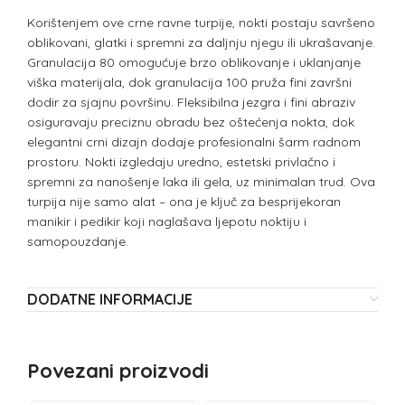
Korištenjem ove crne ravne turpije, nokti postaju savršeno
oblikovani, glatki i spremni za daljnju njegu ili ukrašavanje.
Granulacija 80 omogućuje brzo oblikovanje i uklanjanje
viška materijala, dok granulacija 100 pruža fini završni
dodir za sjajnu površinu. Fleksibilna jezgra i fini abraziv
osiguravaju preciznu obradu bez oštećenja nokta, dok
elegantni crni dizajn dodaje profesionalni šarm radnom
prostoru. Nokti izgledaju uredno, estetski privlačno i
spremni za nanošenje laka ili gela, uz minimalan trud. Ova
turpija nije samo alat – ona je ključ za besprijekoran
manikir i pedikir koji naglašava ljepotu noktiju i
samopouzdanje.
DODATNE INFORMACIJE
Povezani proizvodi