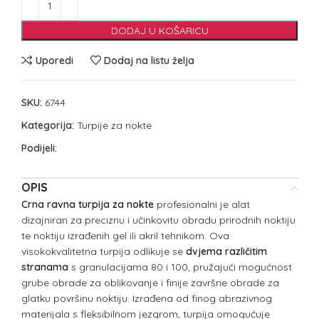
DODAJ U KOŠARICU
Uporedi
Dodaj na listu želja
SKU:
6744
Kategorija:
Turpije za nokte
Podijeli:
OPIS
Crna ravna turpija za nokte
profesionalni je alat
dizajniran za preciznu i učinkovitu obradu prirodnih noktiju
te noktiju izrađenih gel ili akril tehnikom. Ova
visokokvalitetna turpija odlikuje se
dvjema različitim
stranama
s granulacijama 80 i 100, pružajući mogućnost
grube obrade za oblikovanje i finije završne obrade za
glatku površinu noktiju. Izrađena od finog abrazivnog
materijala s fleksibilnom jezgrom, turpija omogućuje