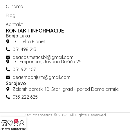
O nama
Blog
Kontakt
KONTAKT INFORMACIJE
Banja Luka
TC Delta Planet
051 498 213
deacosmeticsbl@gmail.com
TC Emporium, Jovana Dučića 25
051 921 107
deaemporijum@gmail.com
Sarajevo
Zelenih beretki 10, Stari grad - pored Doma armije
033 222 625
Dea cosmetics © 2026. All Rights Reserved.
0
Shop
Lista želja
Korpa
Moj račun