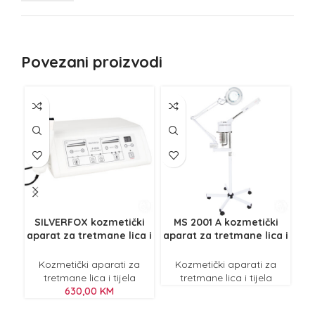
Povezani proizvodi
NE
Z
SILVERFOX kozmetički
MS 2001 A kozmetički
M
aparat za tretmane lica i
aparat za tretmane lica i
tijela, ultrazvučna
tijela
špatula F-808
Kozmetički aparati za
Kozmetički aparati za
tretmane lica i tijela
tretmane lica i tijela
630,00
KM