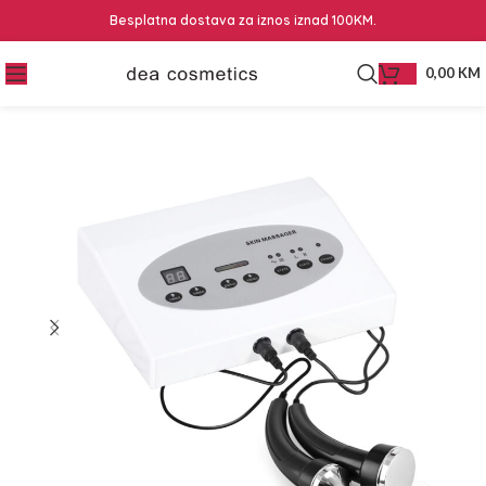
Besplatna dostava za iznos iznad 100KM.
0,00
KM