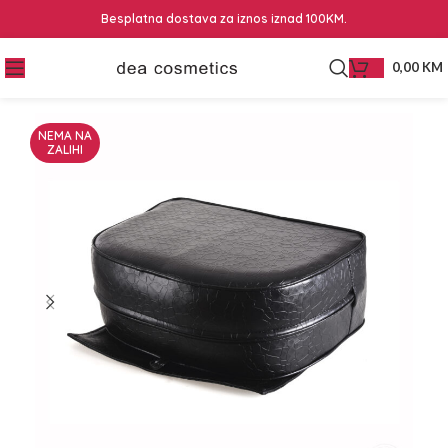
Besplatna dostava za iznos iznad 100KM.
0,00
KM
NEMA NA
ZALIHI