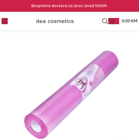
Besplatna dostava za iznos iznad 100KM.
0,00
KM