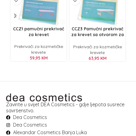
CCZ1 pamučni prekrivač
CCZ3 Pamučni prekrivač
za krevet
za krevet sa otvorom za
vod
lice
Prekrivači za kozmetičke
Prekrivači za kozmetičke
Pr
krevete
krevete
59,95
KM
63,95
KM
Zavirite u svijet DEA Cosmetics - gdje ljepota susreće
savršenstvo.
Dea Cosmetics
Dea Cosmetics
Alexandar Cosmetics Banja Luka