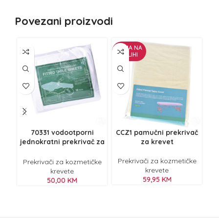
Povezani proizvodi
NEMA NA
ZALIHI
70331 vodootporni
CCZ1 pamučni prekrivač
jednokratni prekrivač za
za krevet
krevet, 10/1
Prekrivači za kozmetičke
Prekrivači za kozmetičke
Pr
krevete
krevete
59,95
KM
50,00
KM