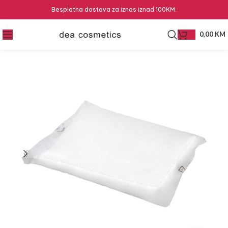
Besplatna dostava za iznos iznad 100KM.
0,00
KM