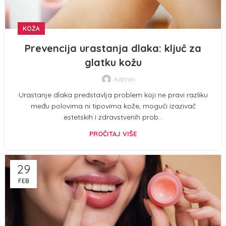
KOŽA
Prevencija urastanja dlaka: ključ za
glatku kožu
Admin
Urastanje dlaka predstavlja problem koji ne pravi razliku
među polovima ni tipovima kože, mogući izazivač
estetskih i zdravstvenih prob...
PROČITAJ VIŠE
29
FEB