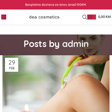
Besplatna dostava za iznos iznad 100KM.
0,00
KM
Posts by
admin
29
FEB