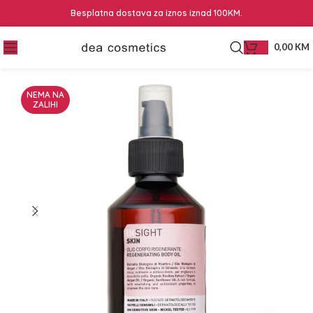
Besplatna dostava za iznos iznad 100KM.
0,00
KM
NEMA NA
ZALIHI