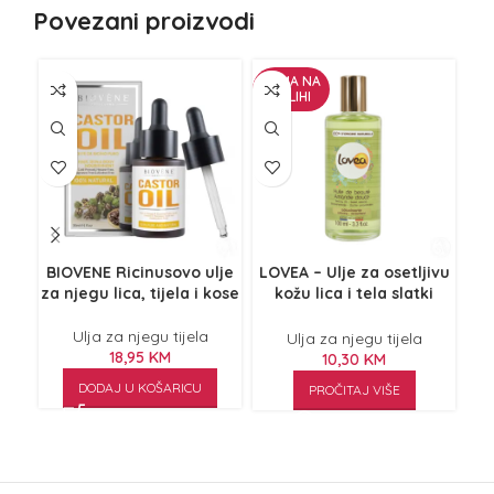
Povezani proizvodi
NEMA NA
NE
ZALIHI
Z
BIOVENE Ricinusovo ulje
LOVEA – Ulje za osetljivu
za njegu lica, tijela i kose
kožu lica i tela slatki
B
badem 100ml
Fa
Ulja za njegu tijela
Ulja za njegu tijela
18,95
KM
10,30
KM
DODAJ U KOŠARICU
PROČITAJ VIŠE