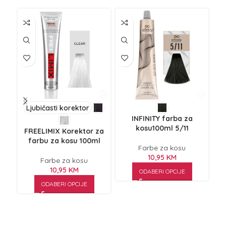
J
Ljubičasti korektor
Di
INFINITY farba za
kosu100ml 5/11
FREELIMIX Korektor za
farbu za kosu 100ml
Farbe za kosu
10,95
KM
Farbe za kosu
10,95
KM
ODABERI OPCIJE
ODABERI OPCIJE