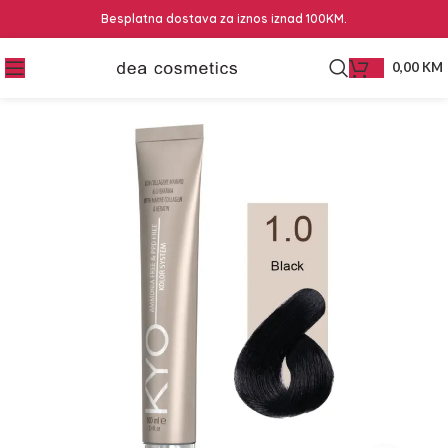
Besplatna dostava za iznos iznad 100KM.
0,00
KM