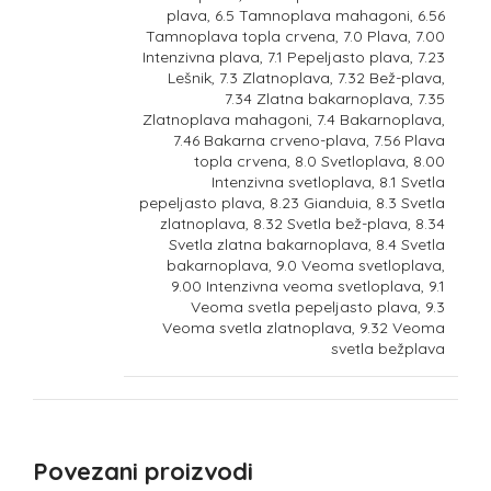
plava, 6.5 Tamnoplava mahagoni, 6.56
Tamnoplava topla crvena, 7.0 Plava, 7.00
Intenzivna plava, 7.1 Pepeljasto plava, 7.23
Lešnik, 7.3 Zlatnoplava, 7.32 Bež-plava,
7.34 Zlatna bakarnoplava, 7.35
Zlatnoplava mahagoni, 7.4 Bakarnoplava,
7.46 Bakarna crveno-plava, 7.56 Plava
topla crvena, 8.0 Svetloplava, 8.00
Intenzivna svetloplava, 8.1 Svetla
pepeljasto plava, 8.23 Gianduia, 8.3 Svetla
zlatnoplava, 8.32 Svetla bež-plava, 8.34
Svetla zlatna bakarnoplava, 8.4 Svetla
bakarnoplava, 9.0 Veoma svetloplava,
9.00 Intenzivna veoma svetloplava, 9.1
Veoma svetla pepeljasto plava, 9.3
Veoma svetla zlatnoplava, 9.32 Veoma
svetla bežplava
Povezani proizvodi