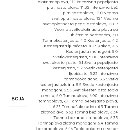
platinastoplava, 11.1 Intenzivna pepeljasta
platinasto plava, 11.32 Intenzivna bež
platinastoplava, 12.0 Veoma
svetloplatinasta plava, 12.1 Veoma
svetloplatinasta pepeljastoplava, 12.89
Veoma svetloplatinasta plava sa
ljubičastim podtonom, 3.0
Tamnokestenjasta, 4.0 Kestenjasta, 4.2
Kestenjasta ljubičasta, 4.23 Kakao, 4.5
Kestenjasta mahagoni, 5.0
Svetlokestenjasta, 5.00 Intenzivna
svetlokestenjasta, 5.1 Svetla pepeljasto
kestenjasta, 5.2 Svetlokestenjasta
ljubičasta, 5.23 Intenzivna
tamnočokoladna, 5.3 Svetla
kestenjastozlatna, 5.5 Svetla kestenjasta
mahagoni, 5.56 Svetlokestenjasta topla
crvena, 6.0 Tamnoplava, 6.00 Intenzivna
BOJA
tamnoplava, 6.1 Tamna pepeljasto plava,
6.23 Tamnočokoladna, 6.3 Tamna
zlatnoplava, 6.32 Tamna bež-plava, 6.34
Tamno bakarna zlatnoplava, 6.35
Tamnoplava zlatna mahagoni, 6.4 Tamna
bakarnoplava, 6.46 Topla bakarna crveno-