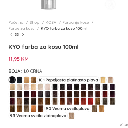
Početna
Shop
KOSA
Farbanje kose
Farbe za kosu
KYO farba za kosu 100ml
KYO farba za kosu 100ml
11,95
KM
BOJA
1.0 CRNA
10.1 Pepeljasta platinasto plava
9.0 Veoma svetloplava
9.3 Veoma svetla zlatnoplava
Ob