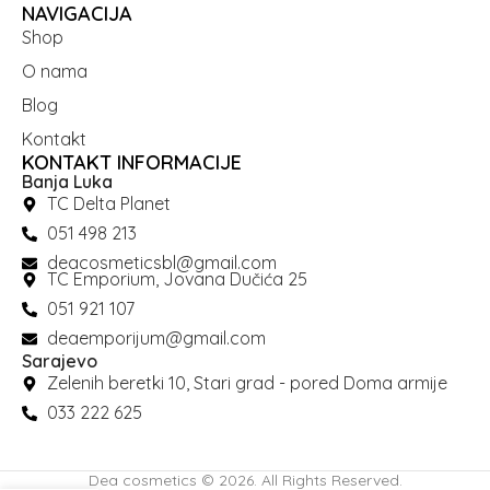
NAVIGACIJA
Shop
O nama
Blog
Kontakt
KONTAKT INFORMACIJE
Banja Luka
TC Delta Planet
051 498 213
deacosmeticsbl@gmail.com
TC Emporium, Jovana Dučića 25
051 921 107
deaemporijum@gmail.com
Sarajevo
Zelenih beretki 10, Stari grad - pored Doma armije
033 222 625
Dea cosmetics © 2026. All Rights Reserved.