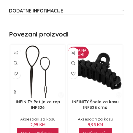
DODATNE INFORMACIJE
Povezani proizvodi
NEMA NA
ZALIHI
INFINITY Petlje za rep
INFINITY Šnala za kosu
I
INF326
INF328 crna
Aksesoari za kosu
Aksesoari za kosu
2,95
KM
9,95
KM
DODAJ U KOŠARICU
PROČITAJ VIŠE