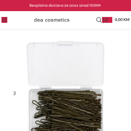
Besplatna dostava za iznos iznad 100KM.
0,00
KM