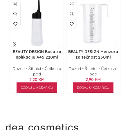
BEAUTY DESIGN Boca za
BEAUTY DESIGN Menzura
COM
aplikaciju A45 220ml
za tečnost 250ml
Dozeri - Štitnici - Četke za
Dozeri - Štitnici - Četke za
Do
pod
pod
3,20
KM
2,90
KM
DODAJ U KOŠARICU
DODAJ U KOŠARICU