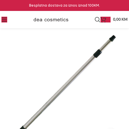
Besplatna dostava za iznos iznad 100KM.
0,00
KM