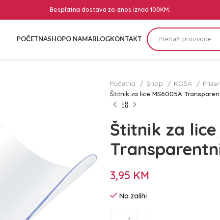
Besplatna dostava za iznos iznad 100KM.
POČETNA
SHOP
O NAMA
BLOG
KONTAKT
Početna
Shop
KOSA
Frize
Štitnik za lice MS6005A Transparen
Štitnik za li
Transparentn
3,95
KM
Na zalihi