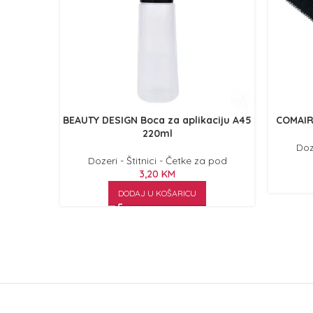
BEAUTY DESIGN Boca za aplikaciju A45
COMAIR 
220ml
Doz
Dozeri - Štitnici - Četke za pod
3,20
KM
DODAJ U KOŠARICU