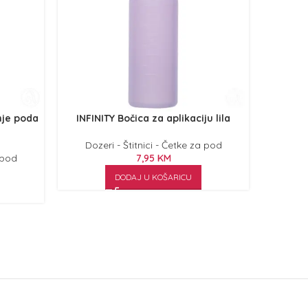
nje poda
INFINITY Bočica za aplikaciju lila
INFINI
Dozeri - Štitnici - Četke za pod
Doze
 pod
7,95
KM
DODAJ U KOŠARICU