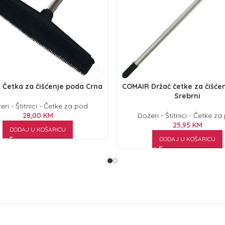
Četka za čišćenje poda Crna
COMAIR Držač četke za čišće
Srebrni
eri - Štitnici - Četke za pod
28,00
KM
Dozeri - Štitnici - Četke za
25,95
KM
DODAJ U KOŠARICU
DODAJ U KOŠARICU