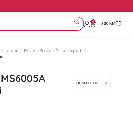
0
0,00
KM
rski pribor
Dozeri - Štitnici - Četke za pod
tni
ce MS6005A
BEAUTY DESIGN
i