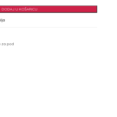
DODAJ U KOŠARICU
elja
ke za pod