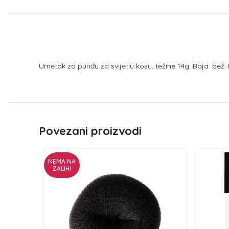
Umetak za punđu za svijetlu kosu, težine 14g. Boja: bež. 
Povezani proizvodi
NEMA NA
ZALIHI