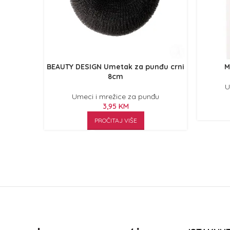
BEAUTY DESIGN Umetak za punđu crni
M
8cm
U
Umeci i mrežice za punđu
3,95
KM
PROČITAJ VIŠE