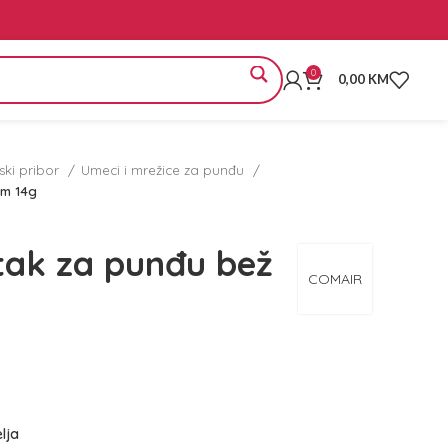
0
0,00
KM
rski pribor
Umeci i mrežice za punđu
cm 14g
ak za punđu bež
COMAIR
elja