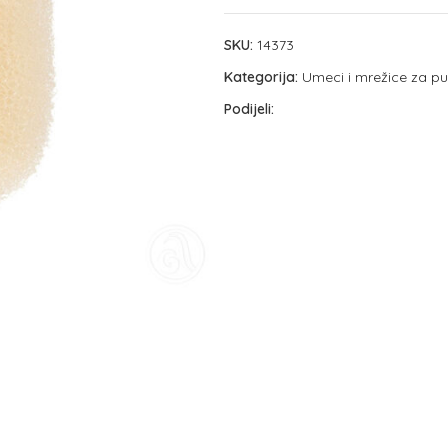
SKU:
14373
Kategorija:
Umeci i mrežice za p
Podijeli: