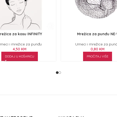
režica za kosu INFINITY
Mrežica za punđu NE-
meci i mrežice za punđu
Umeci i mrežice za pun
4,50
KM
0,80
KM
DODAJ U KOŠARICU
PROČITAJ VIŠE