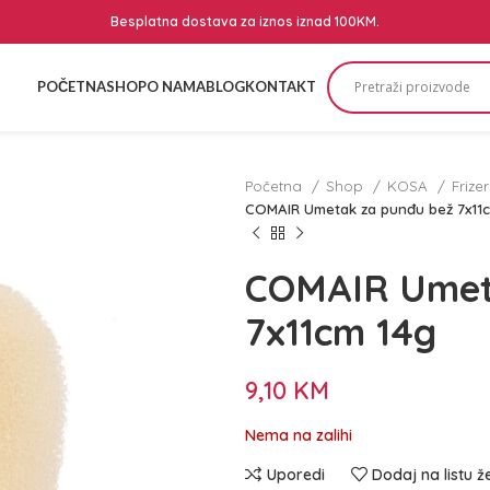
Besplatna dostava za iznos iznad 100KM.
POČETNA
SHOP
O NAMA
BLOG
KONTAKT
Početna
Shop
KOSA
Frize
COMAIR Umetak za punđu bež 7x11
COMAIR Umet
7x11cm 14g
9,10
KM
Nema na zalihi
Uporedi
Dodaj na listu ž