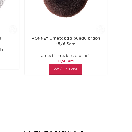
1
RONNEY Umetak za punđu braon
RONN
15/6.5cm
đu
Umeci i mrežice za punđu
U
11,50
KM
PROČITAJ VIŠE