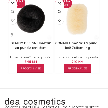
NEMA NA
NEMA NA
NE
ZALIHI
ZALIHI
Z
BEAUTY DESIGN Umetak
COMAIR Umetak za punđu
CO
za punđu crni 8cm
bež 7x11cm 14g
Umeci i mrežice za punđu
Umeci i mrežice za punđu
Um
3,95
KM
9,10
KM
PROČITAJ VIŠE
PROČITAJ VIŠE
Zavirite u svijet DEA Cosmetics - gdje ljepota susreće