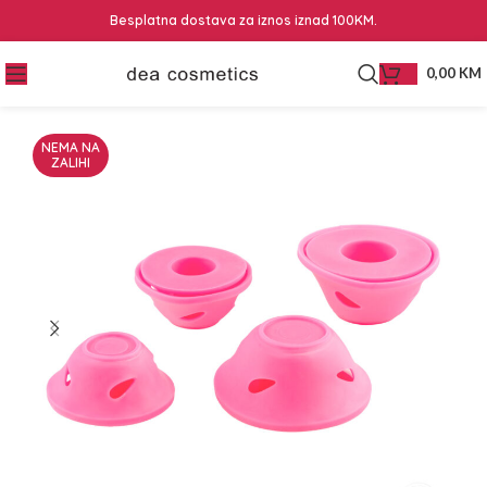
Besplatna dostava za iznos iznad 100KM.
0,00
KM
NEMA NA
ZALIHI