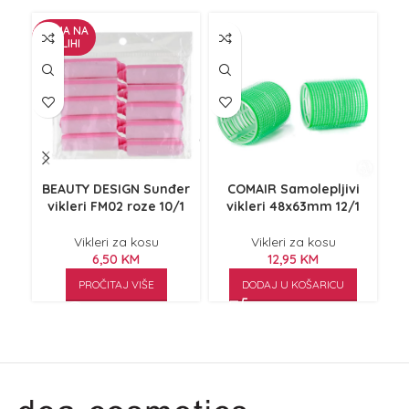
NEMA NA
ZALIHI
BEAUTY DESIGN Sunđer
COMAIR Samolepljivi
C
vikleri FM02 roze 10/1
vikleri 48x63mm 12/1
Vikleri za kosu
Vikleri za kosu
6,50
KM
12,95
KM
PROČITAJ VIŠE
DODAJ U KOŠARICU