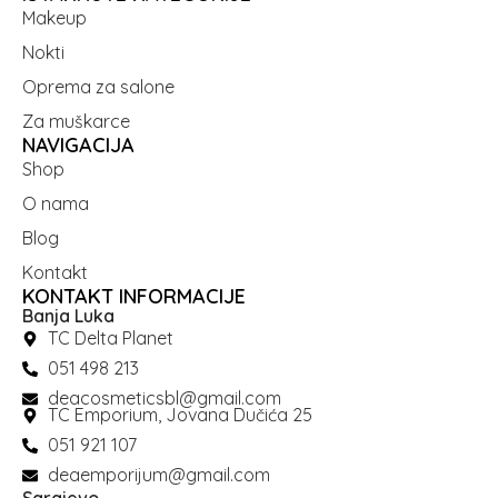
Makeup
Nokti
Oprema za salone
Za muškarce
NAVIGACIJA
Shop
O nama
Blog
Kontakt
KONTAKT INFORMACIJE
Banja Luka
TC Delta Planet
051 498 213
deacosmeticsbl@gmail.com
TC Emporium, Jovana Dučića 25
051 921 107
deaemporijum@gmail.com