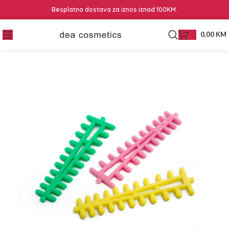
Besplatna dostava za iznos iznad 100KM.
0,00
KM