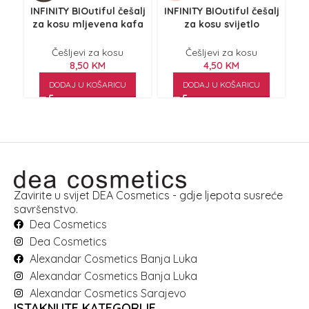
INFINITY BIOutiful češalj
INFINITY BIOutiful češalj
IN
za kosu mljevena kafa
za kosu svijetlo
INF381
narandžasti INF301
Češljevi za kosu
Češljevi za kosu
8,50
KM
4,50
KM
DODAJ U KOŠARICU
DODAJ U KOŠARICU
Zavirite u svijet DEA Cosmetics - gdje ljepota susreće
savršenstvo.
Dea Cosmetics
Dea Cosmetics
Alexandar Cosmetics Banja Luka
Alexandar Cosmetics Banja Luka
Alexandar Cosmetics Sarajevo
ISTAKNUTE KATEGORIJE