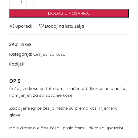
DODAJ U KOŠARICU
Uporedi
Dodaj na listu želja
SKU:
35868
Kategorija:
Češljevi za kosu
Podijeli:
OPIS
Češalj za kosu sa futrolom, izrađen od flijeksibine plastike,
namijenjen za stilizovanje kose.
Zaobljene iglice češlja nežne su prema kosi i tjemenu
glave.
Male dimenzije čine češalj praktičnim i lakim za upotrebu.