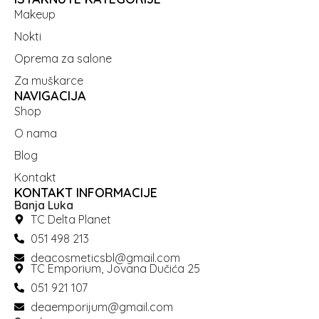
Makeup
Nokti
Oprema za salone
Za muškarce
NAVIGACIJA
Shop
O nama
Blog
Kontakt
KONTAKT INFORMACIJE
Banja Luka
TC Delta Planet
051 498 213
deacosmeticsbl@gmail.com
TC Emporium, Jovana Dučića 25
051 921 107
deaemporijum@gmail.com