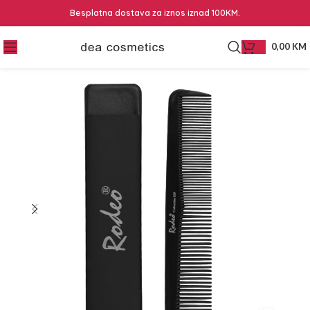
Besplatna dostava za iznos iznad 100KM.
0,00
KM