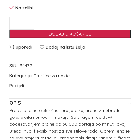
Na zalihi
DODAJ U KOŠARICU
Uporedi
Dodaj na listu želja
SKU:
34437
Kategorija:
Brusilice za nokte
Podijeli:
OPIS
Profesionalna električna turpija dizajnirana za obradu
gela, akrila i prirodnih noktiju. Sa snagom od 35W i
podešavanjem brzine do 30.000 obrtaja po minuti, ovaj
uređaj nudi fleksibilnost za sve stilove rada. Opremljena je
sa dva smjera rotacije i ergonomski dizajniranom ručicom