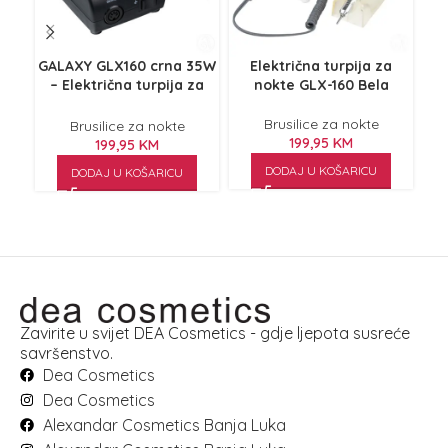
GALAXY GLX160 crna 35W
Električna turpija za
G
– Električna turpija za
nokte GLX-160 Bela
nokte
tur
Brusilice za nokte
Brusilice za nokte
199,95
KM
199,95
KM
DODAJ U KOŠARICU
DODAJ U KOŠARICU
Zavirite u svijet DEA Cosmetics - gdje ljepota susreće
savršenstvo.
Dea Cosmetics
Dea Cosmetics
Alexandar Cosmetics Banja Luka