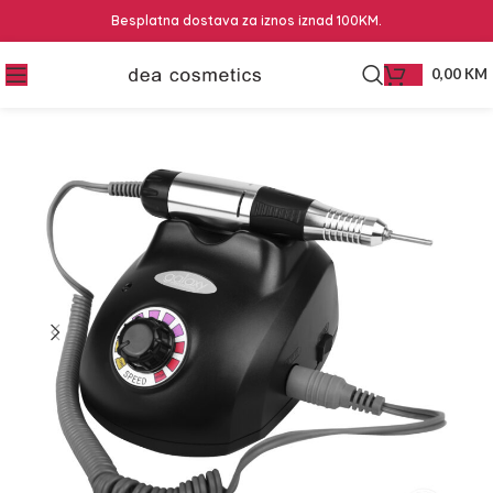
Besplatna dostava za iznos iznad 100KM.
0,00
KM