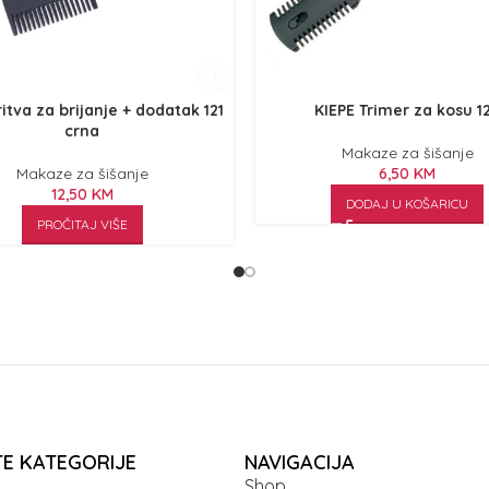
ritva za brijanje + dodatak 121
KIEPE Trimer za kosu 1
crna
Makaze za šišanje
Makaze za šišanje
6,50
KM
12,50
KM
DODAJ U KOŠARICU
PROČITAJ VIŠE
TE KATEGORIJE
NAVIGACIJA
Shop