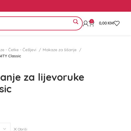
0
0,00
KM
e - Četke - Češljevi
Makaze za šišanje
NITY Classic
anje za lijevoruke
sic
Obriši