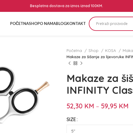
Besplatna dostava za iznos iznad 100KM.
POČETNA
SHOP
O NAMA
BLOG
KONTAKT
Početna
Shop
KOSA
Makaz
Makaze za šišanje za lijevoruke INFI
Makaze za šiš
INFINITY Clas
52,30
KM
–
59,95
KM
SIZE