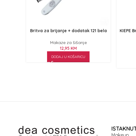
Britva za brijanje + dodatak 121 bela
KIEPE B
Makaze za šišanje
12,95
KM
DODAJ U KOŠARICU
ISTAKNU
Makeup