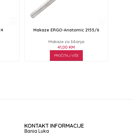
24
Makaze ERGO-Anatomic 2155/6
Maka
Makaze za šišanje
41,00
KM
PROČITAJ VIŠE
KONTAKT INFORMACIJE
Banja Luka