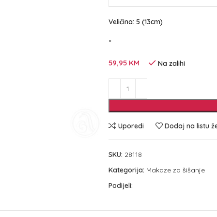
Veličina: 5 (13cm)
“
59,95
KM
Na zalihi
Uporedi
Dodaj na listu ž
SKU:
28118
Kategorija:
Makaze za šišanje
Podijeli: