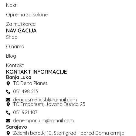
Nokti
Oprema za salone
Za muškarce
NAVIGACIJA
Shop
O nama
Blog
Kontakt
KONTAKT INFORMACIJE
Banja Luka
TC Delta Planet
051 498 213
deacosmeticsbl@gmail.com
TC Emporium, Jovana Dučića 25
051 921 107
deaemporijum@gmail.com
Sarajevo
Zelenih beretki 10, Stari grad - pored Doma armije