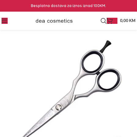
Besplatna dostava za iznos iznad 100KM.
0,00
KM