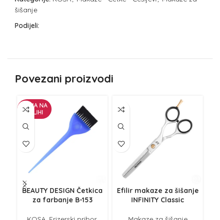
šišanje
Podijeli:
Povezani proizvodi
NEMA NA
NE
ZALIHI
Z
BEAUTY DESIGN Četkica
Efilir makaze za šišanje
G
za farbanje B-153
INFINITY Classic
f
sin
KOSA
,
Frizerski pribor
,
Makaze za šišanje
Ma