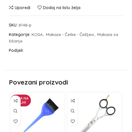
Uporedi
Dodaj na listu želja
SKU:
8148-p
Kategorije:
KOSA
,
Makaze - Četke - Češljevi
,
Makaze za
šišanje
Podijeli:
Povezani proizvodi
NEMA NA
NE
ZALIHI
Z