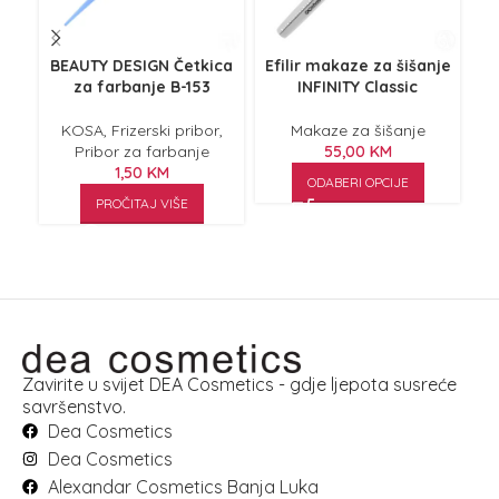
BEAUTY DESIGN Četkica
Efilir makaze za šišanje
G
za farbanje B-153
INFINITY Classic
f
sin
KOSA
,
Frizerski pribor
,
Makaze za šišanje
Ma
Pribor za farbanje
55,00
KM
1,50
KM
ODABERI OPCIJE
PROČITAJ VIŠE
Zavirite u svijet DEA Cosmetics - gdje ljepota susreće
savršenstvo.
Dea Cosmetics
Dea Cosmetics
Alexandar Cosmetics Banja Luka