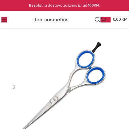
Besplatna dostava za iznos iznad 100KM.
0,00
KM