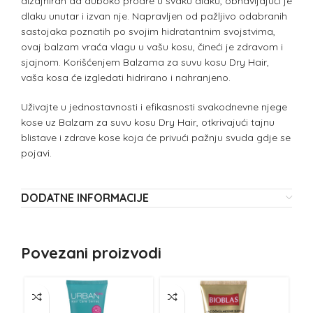
dizajniran da duboko prodre u svaku dlaku, obnavljajući je
dlaku unutar i izvan nje. Napravljen od pažljivo odabranih
sastojaka poznatih po svojim hidratantnim svojstvima,
ovaj balzam vraća vlagu u vašu kosu, čineći je zdravom i
sjajnom. Korišćenjem Balzama za suvu kosu Dry Hair,
vaša kosa će izgledati hidrirano i nahranjeno.
Uživajte u jednostavnosti i efikasnosti svakodnevne njege
kose uz Balzam za suvu kosu Dry Hair, otkrivajući tajnu
blistave i zdrave kose koja će privući pažnju svuda gdje se
pojavi.
DODATNE INFORMACIJE
Povezani proizvodi