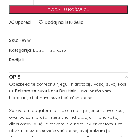
DODAJ U KOŠARICU
Uporedi
Dodaj na listu želja
SKU:
28956
Kategorija:
Balzami za kosu
Podijeli:
OPIS
Obezbijedite potrebnu njegu i hidrataciju vašoj suvoj kosi
uz
Balzam za suvu kosu Dry Hair
. Ovaj pruža vam
hidrataciju i obnavu suve i oštećene kose.
Sa svojom bogatom formulom namijenjenom suvoj kosi,
ovaj balzam pruža intenzivnu hidrataciju i hranu vašoj
dlaci ostavljajući je mekom, sjajnom i svilenkastom. Bez
obzira na uzrok suvoće vaše kose, ovaj balzam je