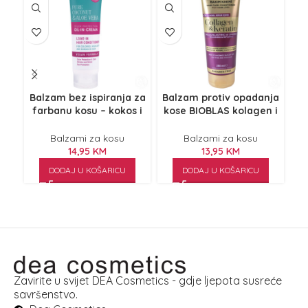
Balzam bez ispiranja za
Balzam protiv opadanja
farbanu kosu – kokos i
kose BIOBLAS kolagen i
jač
aloja 150ml
keratin 250ml
Balzami za kosu
Balzami za kosu
14,95
KM
13,95
KM
DODAJ U KOŠARICU
DODAJ U KOŠARICU
Zavirite u svijet DEA Cosmetics - gdje ljepota susreće
savršenstvo.