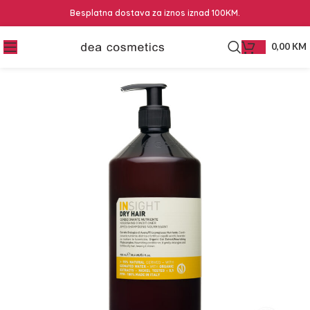
Besplatna dostava za iznos iznad 100KM.
0,00
KM