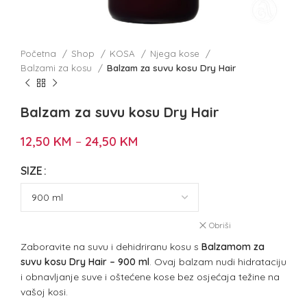
Početna
Shop
KOSA
Njega kose
Balzami za kosu
Balzam za suvu kosu Dry Hair
Balzam za suvu kosu Dry Hair
12,50
KM
–
24,50
KM
SIZE
Obriši
Zaboravite na suvu i dehidriranu kosu s
Balzamom za
suvu kosu Dry Hair – 900 ml
. Ovaj balzam nudi hidrataciju
i obnavljanje suve i oštećene kose bez osjećaja težine na
vašoj kosi.