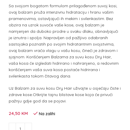
Sa svojom bogatom formulom prilagođenom suvoj kosi,
ovaj balzam pruža intenzivnu hidrataciju i hranu vašim
pramenovima, ostavljajući ih mekim i svilenkastim. Bez
obzira na uzrok suvoće vaše kose, ovaj balzam je
namjenjen da duboko prodre u svaku dlaku, obnavljajući
je iznutra i spolja. Napravljen od pažljivo odabranih
sastojaka poznatih po svojim hidratantnim svojstvima,
ovaj balzam vraća vlagu u vašu kosu, čineći je zdravom i
sjajnom. Korišćenjem Balzama za suvu kosu Dry Hair,
vaša kosa će izgledati hidrirano i nahranjeno, a redovnim
korišćenjem vaša suva kosa postaće hidrirana i
svilenkasta tokom čitavog dana.
Uz Balzam za suvu kosu Dry Hair uživajte u osjećaju čiste i
zdrave kose.Otkrijte tajnu blistave kose koja će privući
pažnju gdje god da se pojavi.
24,50
KM
Na zalihi