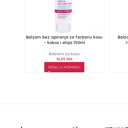
Balzam bez ispiranja za farbanu kosu
Balz
– kokos i aloja 150ml
r
Balzami za kosu
14,95
KM
DODAJ U KOŠARICU