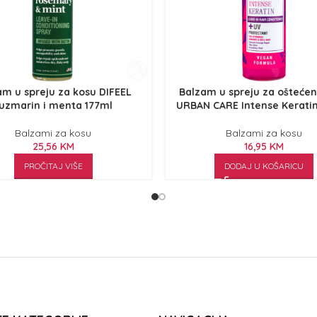
am u spreju za kosu DIFEEL
Balzam u spreju za ošteće
uzmarin i menta 177ml
URBAN CARE Intense Kerati
Balzami za kosu
Balzami za kosu
25,56
KM
16,95
KM
PROČITAJ VIŠE
DODAJ U KOŠARICU