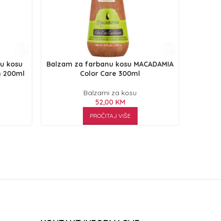
nu kosu
Balzam za farbanu kosu MACADAMIA
Balz
n 200ml
Color Care 300ml
ru
Balzami za kosu
52,00
KM
PROČITAJ VIŠE