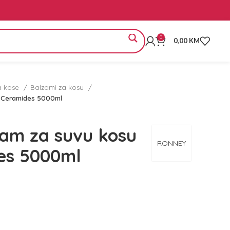
0
0,00
KM
a kose
Balzami za kosu
 Ceramides 5000ml
am za suvu kosu
RONNEY
es 5000ml