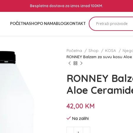
Besplatna dostava za iznos iznad 100KM.
POČETNA
SHOP
O NAMA
BLOG
KONTAKT
Početna
Shop
KOSA
Njeg
RONNEY Balzam za suvu kosu Aloe
RONNEY Balz
Aloe Ceramid
42,00
KM
Na zalihi