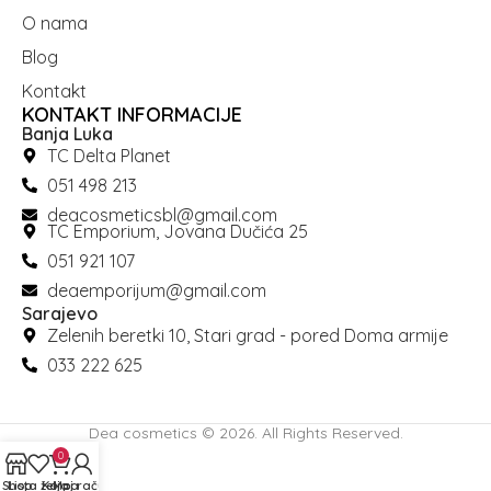
O nama
Blog
Kontakt
KONTAKT INFORMACIJE
Banja Luka
TC Delta Planet
051 498 213
deacosmeticsbl@gmail.com
TC Emporium, Jovana Dučića 25
051 921 107
deaemporijum@gmail.com
Sarajevo
Zelenih beretki 10, Stari grad - pored Doma armije
033 222 625
Dea cosmetics © 2026. All Rights Reserved.
0
Shop
Lista želja
Korpa
Moj račun