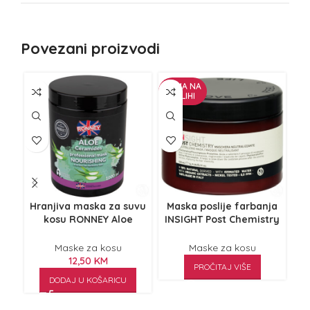
Povezani proizvodi
NEMA NA
NE
ZALIHI
Z
Hranjiva maska za suvu
Maska poslije farbanja
M
kosu RONNEY Aloe
INSIGHT Post Chemistry
DI
Ceramides 1000ml
500ml
Maske za kosu
Maske za kosu
12,50
KM
PROČITAJ VIŠE
DODAJ U KOŠARICU