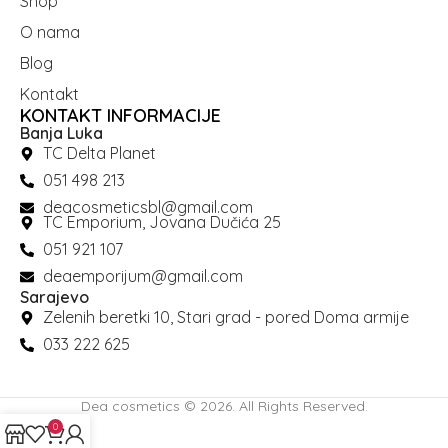
Shop
O nama
Blog
Kontakt
KONTAKT INFORMACIJE
Banja Luka
TC Delta Planet
051 498 213
deacosmeticsbl@gmail.com
TC Emporium, Jovana Dučića 25
051 921 107
deaemporijum@gmail.com
Sarajevo
Zelenih beretki 10, Stari grad - pored Doma armije
033 222 625
Dea cosmetics © 2026. All Rights Reserved.
0