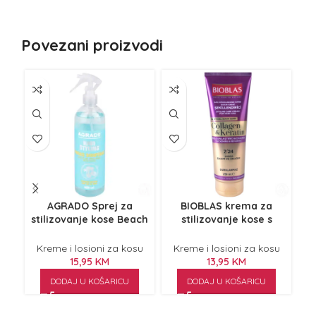
Povezani proizvodi
AGRADO Sprej za
BIOBLAS krema za
C
stilizovanje kose Beach
stilizovanje kose s
def
Waves 400 ml
kolagenom i keratinom
250ml
Kreme i losioni za kosu
Kreme i losioni za kosu
K
15,95
KM
13,95
KM
DODAJ U KOŠARICU
DODAJ U KOŠARICU