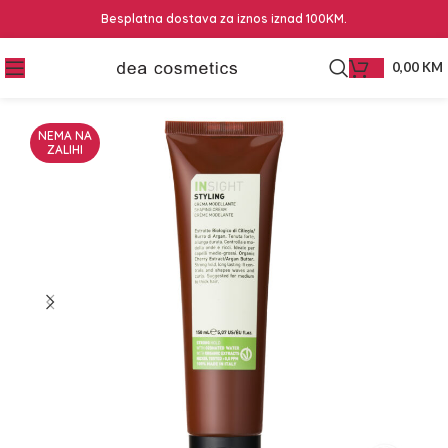
Besplatna dostava za iznos iznad 100KM.
0,00
KM
NEMA NA
ZALIHI