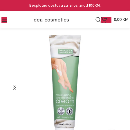
Besplatna dostava za iznos iznad 100KM.
0,00
KM