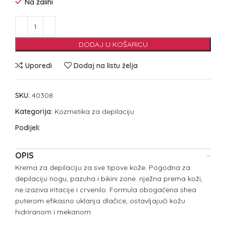
Na zalihi
DODAJ U KOŠARICU
Uporedi
Dodaj na listu želja
SKU:
40308
Kategorija:
Kozmetika za depilaciju
Podijeli:
OPIS
Krema za depilaciju za sve tipove kože. Pogodna za
depilaciju nogu, pazuha i bikini zone. nježna prema koži,
ne izaziva iritacije i crvenilo. Formula obogaćena shea
puterom efikasno uklanja dlačice, ostavljajući kožu
hidriranom i mekanom.