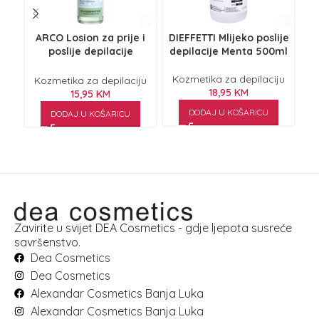
ARCO Losion za prije i
DIEFFETTI Mlijeko poslije
DI
poslije depilacije
depilacije Menta 500ml
k
Hyaluronic 150ml
Kozmetika za depilaciju
Kozmetika za depilaciju
K
18,95
KM
15,95
KM
DODAJ U KOŠARICU
DODAJ U KOŠARICU
Zavirite u svijet DEA Cosmetics - gdje ljepota susreće
savršenstvo.
Dea Cosmetics
Dea Cosmetics
Alexandar Cosmetics Banja Luka
Alexandar Cosmetics Banja Luka