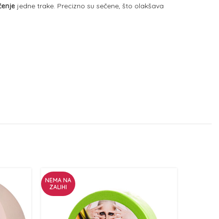
ćenje
jedne trake. Precizno su sečene, što olakšava
NEMA NA
ZALIHI