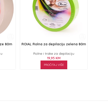
oze 80m
ROIAL Rolna za depilaciju zelena 80m
ROIAL T
ju
Rolne i trake za depilaciju
R
19,95
KM
PROČITAJ VIŠE