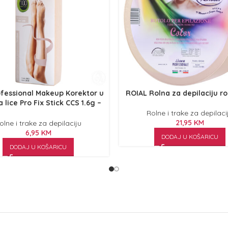
fessional Makeup Korektor u
ROIAL Rolna za depilaciju r
a lice Pro Fix Stick CCS 1.6g –
CCS06 Natural
Rolne i trake za depilaci
21,95
KM
olne i trake za depilaciju
6,95
KM
DODAJ U KOŠARICU
DODAJ U KOŠARICU