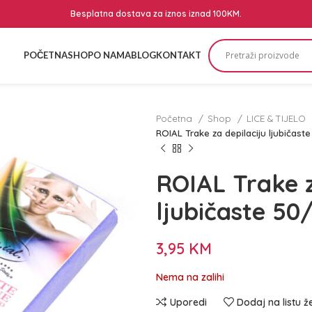
Besplatna dostava za iznos iznad 100KM.
POČETNA
SHOP
O NAMA
BLOG
KONTAKT
Početna
Shop
LICE & TIJELO
ROIAL Trake za depilaciju ljubičaste
ROIAL Trake z
ljubičaste 50/
3,95
KM
Nema na zalihi
Uporedi
Dodaj na listu ž