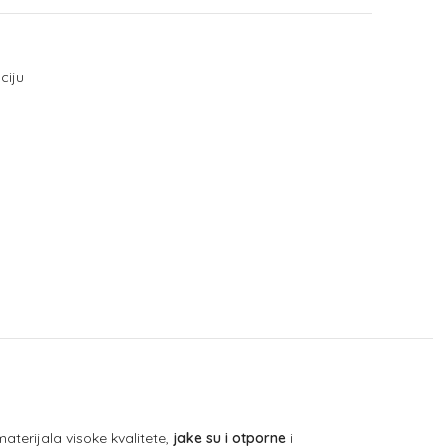
ciju
aterijala visoke kvalitete,
jake su i otporne
i