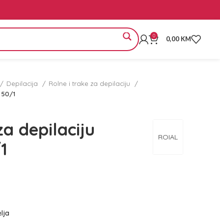
0
0,00
KM
Depilacija
Rolne i trake za depilaciju
 50/1
a depilaciju
ROIAL
1
elja