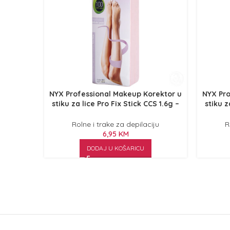
NYX Professional Makeup Korektor u
NYX Pro
stiku za lice Pro Fix Stick CCS 1.6g –
stiku z
CCS05 Vanilla
Rolne i trake za depilaciju
R
6,95
KM
DODAJ U KOŠARICU