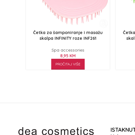
Četka za šamponiranje i masažu
Četka
skalpa INFINITY roze INF261
skal
Spa accessories
8,95
KM
PROČITAJ VIŠE
ISTAKNU