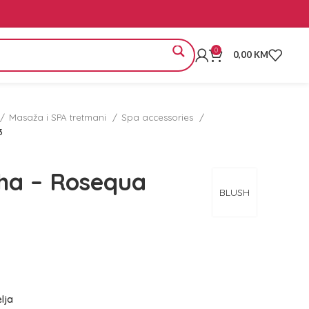
0
0,00
KM
Masaža i SPA tretmani
Spa accessories
3
ha – Rosequa
BLUSH
elja