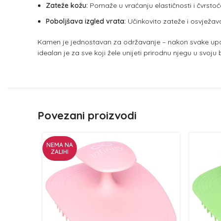
Zateže kožu:
Pomaže u vraćanju elastičnosti i čvrstoć
Poboljšava izgled vrata:
Učinkovito zateže i osvježav
Kamen je jednostavan za održavanje – nakon svake upo
idealan je za sve koji žele unijeti prirodnu njegu u svoju 
Povezani proizvodi
NEMA NA
ZALIHI