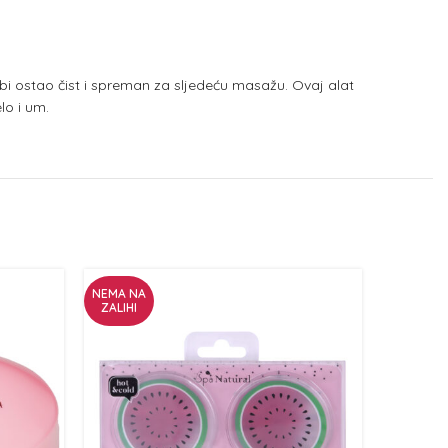
 ostao čist i spreman za sljedeću masažu. Ovaj alat
lo i um.
NEMA NA
NEMA NA
ZALIHI
ZALIHI