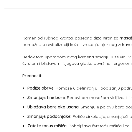
Kamen od ružinog kvarca, posebno dizajniran za
masažu
pomažući u revitalizaciji kože i vraćanju njezinog zdravog
Redovitom uporabom ovog kamena smanjuju se vidljivi zn
čvrstom i blistavom. Njegova glatka površina i ergonoms
Prednosti:
Podiže obrve:
Pomaže u definiranju i podizanju područ
Smanjuje fine bore:
Redovitom masažom vidljivost fini
Ublažava bore oko usana:
Smanjuje pojavu bora poput
Smanjuje podočnjake:
Potiče cirkulaciju, smanjujući 
Zateže tonus mišića:
Poboljšava čvrstoću mišića lica, p