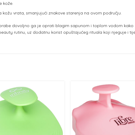
e kože.
a kožu vrata, smanjujući znakove starenja na ovom području.
rabe dovoljno ga je oprati blagim sapunom i toplom vodom kako bi
beauty rutinu, uz dodatnu korist opuštajućeg rituala koji njeguje i tije