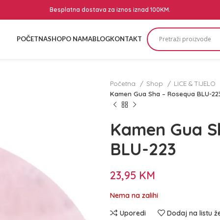
Besplatna dostava za iznos iznad 100KM.
POČETNA
SHOP
O NAMA
BLOG
KONTAKT
Početna
Shop
LICE & TIJELO
Kamen Gua Sha – Rosequa BLU-22
Kamen Gua S
BLU-223
23,95
KM
Nema na zalihi
Uporedi
Dodaj na listu ž