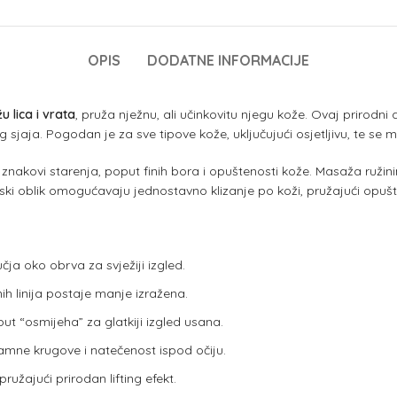
OPIS
DODATNE INFORMACIJE
 lica i vrata
, pruža nježnu, ali učinkovitu njegu kože. Ovaj prirodni al
 sjaja. Pogodan je za sve tipove kože, uključujući osjetljivu, te se m
akovi starenja, poput finih bora i opuštenosti kože. Masaža ružin
ki oblik omogućavaju jednostavno klizanje po koži, pružajući opušt
ja oko obrva za svježiji izgled.
h linija postaje manje izražena.
 “osmijeha” za glatkiji izgled usana.
tamne krugove i natečenost ispod očiju.
ružajući prirodan lifting efekt.