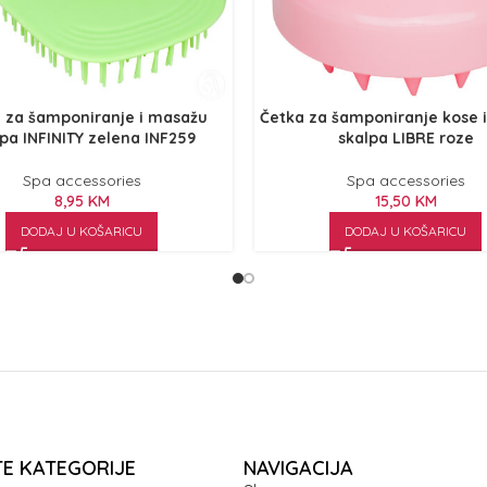
 za šamponiranje i masažu
Četka za šamponiranje kose 
pa INFINITY zelena INF259
skalpa LIBRE roze
Spa accessories
Spa accessories
8,95
KM
15,50
KM
DODAJ U KOŠARICU
DODAJ U KOŠARICU
TE KATEGORIJE
NAVIGACIJA