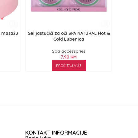
i masažu
Gel jastučići za oči SPA NATURAL Hot &
Gel
Cold Lubenica
Spa accessories
7,90
KM
PROČITAJ VIŠE
KONTAKT INFORMACIJE