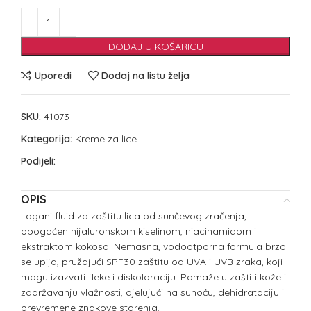
DODAJ U KOŠARICU
Uporedi
Dodaj na listu želja
SKU:
41073
Kategorija:
Kreme za lice
Podijeli:
OPIS
Lagani fluid za zaštitu lica od sunčevog zračenja,
obogaćen hijaluronskom kiselinom, niacinamidom i
ekstraktom kokosa. Nemasna, vodootporna formula brzo
se upija, pružajući SPF30 zaštitu od UVA i UVB zraka, koji
mogu izazvati fleke i diskoloraciju. Pomaže u zaštiti kože i
zadržavanju vlažnosti, djelujući na suhoću, dehidrataciju i
prevremene znakove starenja.