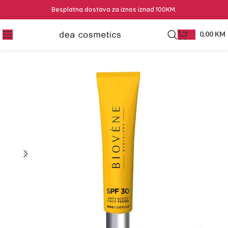
Besplatna dostava za iznos iznad 100KM.
0,00
KM