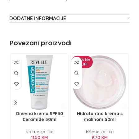
DODATNE INFORMACIJE
Povezani proizvodi
NEMA NA
ZALIHI
Dnevna krema SPF50
Hidratantna krema s
K
Ceramide 50ml
malinom 50ml
Kreme za lice
Kreme za lice
11,50
KM
9,70
KM