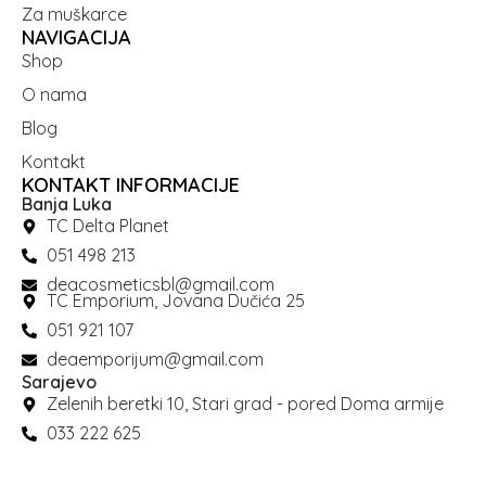
Za muškarce
NAVIGACIJA
Shop
O nama
Blog
Kontakt
KONTAKT INFORMACIJE
Banja Luka
TC Delta Planet
051 498 213
deacosmeticsbl@gmail.com
TC Emporium, Jovana Dučića 25
051 921 107
deaemporijum@gmail.com
Sarajevo
Zelenih beretki 10, Stari grad - pored Doma armije
033 222 625