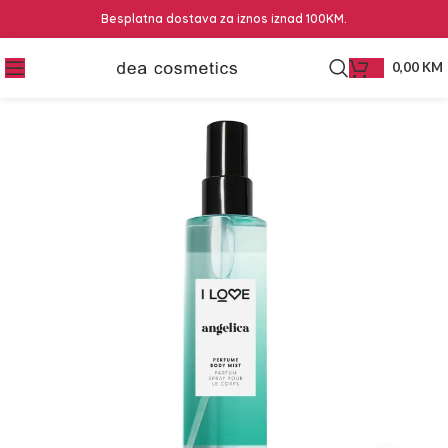
Besplatna dostava za iznos iznad 100KM.
0,00
KM