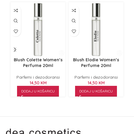
Blush Colette Women’s
Blush Elodie Women’s
Blu
Perfume 20ml
Perfume 20ml
Parfemi i dezodoransi
Parfemi i dezodoransi
14,50
KM
14,50
KM
DODAJ U KOŠARICU
DODAJ U KOŠARICU