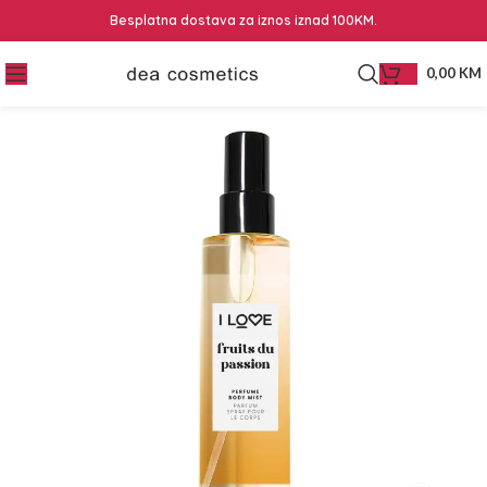
Besplatna dostava za iznos iznad 100KM.
0,00
KM