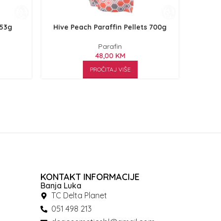
453g
Hive Peach Paraffin Pellets 700g
Lava
Parafin
48,00
KM
PROČITAJ VIŠE
KONTAKT INFORMACIJE
Banja Luka
TC Delta Planet
051 498 213