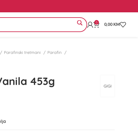
0
0,00
KM
Parafinski tretmani
Parafin
Vanila 453g
GIGI
elja