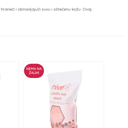
 hraneći i obnavljajući suvu i oštećenu kožu. Ovaj
NEMA NA
NEMA NA
ZALIHI
ZALIHI