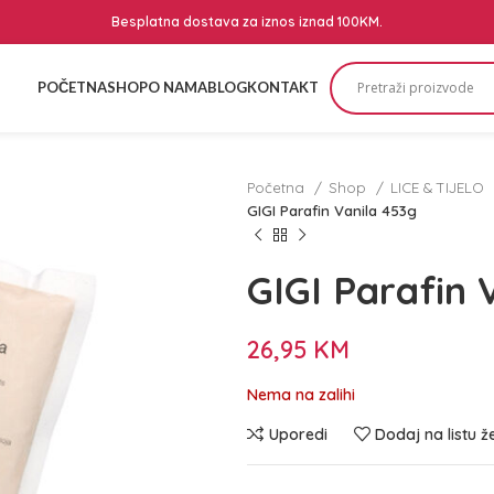
Besplatna dostava za iznos iznad 100KM.
POČETNA
SHOP
O NAMA
BLOG
KONTAKT
Početna
Shop
LICE & TIJELO
GIGI Parafin Vanila 453g
GIGI Parafin 
26,95
KM
Nema na zalihi
Uporedi
Dodaj na listu ž