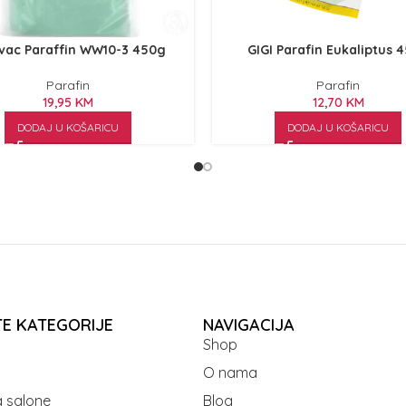
vac Paraffin WW10-3 450g
GIGI Parafin Eukaliptus 
Parafin
Parafin
19,95
KM
12,70
KM
DODAJ U KOŠARICU
DODAJ U KOŠARICU
TE KATEGORIJE
NAVIGACIJA
Shop
O nama
 salone
Blog