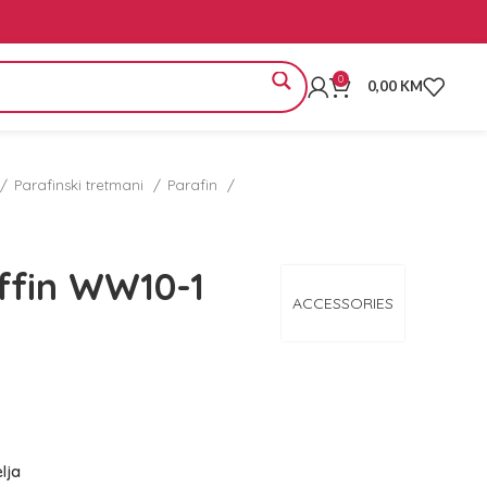
0
0,00
KM
Parafinski tretmani
Parafin
ffin WW10-1
ACCESSORIES
elja