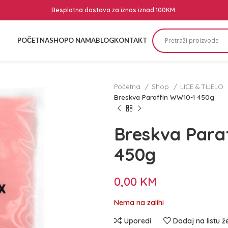
Besplatna dostava za iznos iznad 100KM.
POČETNA
SHOP
O NAMA
BLOG
KONTAKT
Početna
Shop
LICE & TIJELO
Breskva Paraffin WW10-1 450g
Breskva Para
450g
0,00
KM
Nema na zalihi
Uporedi
Dodaj na listu ž