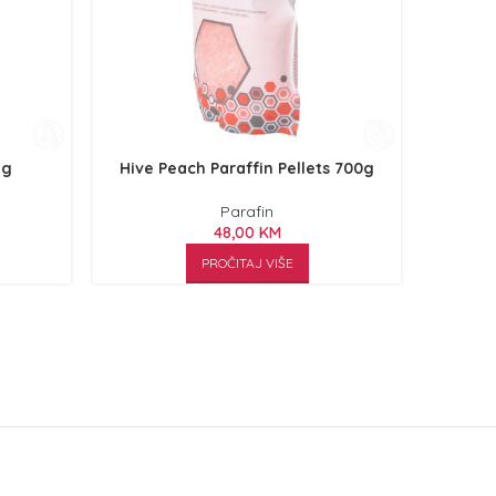
3g
Hive Peach Paraffin Pellets 700g
Hive Tea
Parafin
48,00
KM
PROČITAJ VIŠE