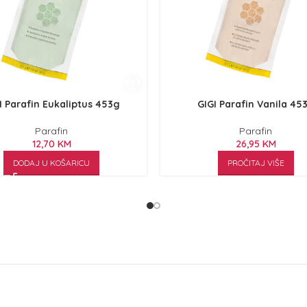
I Parafin Eukaliptus 453g
GIGI Parafin Vanila 45
Parafin
Parafin
12,70
KM
26,95
KM
DODAJ U KOŠARICU
PROČITAJ VIŠE