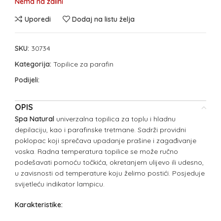
Nema na zalihi
Uporedi
Dodaj na listu želja
SKU:
30734
Kategorija:
Topilice za parafin
Podijeli:
OPIS
Spa Natural
univerzalna topilica za toplu i hladnu
depilaciju, kao i parafinske tretmane. Sadrži providni
poklopac koji sprečava upadanje prašine i zagađivanje
voska. Radna temperatura topilice se može ručno
podešavati pomoću točkića, okretanjem ulijevo ili udesno,
u zavisnosti od temperature koju želimo postići. Posjeduje
svijetleću indikator lampicu.
Karakteristike: