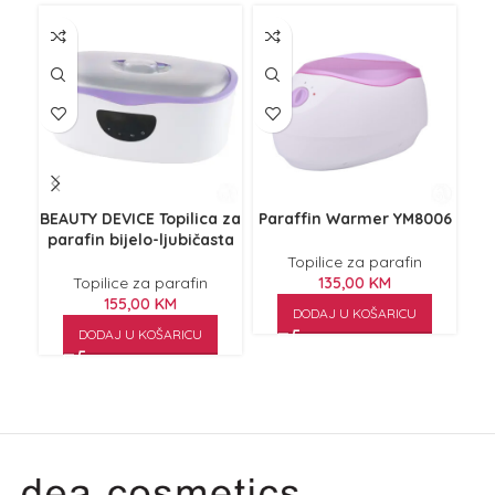
BEAUTY DEVICE Topilica za
Paraffin Warmer YM8006
Pa
parafin bijelo-ljubičasta
Topilice za parafin
Topilice za parafin
135,00
KM
155,00
KM
DODAJ U KOŠARICU
DODAJ U KOŠARICU