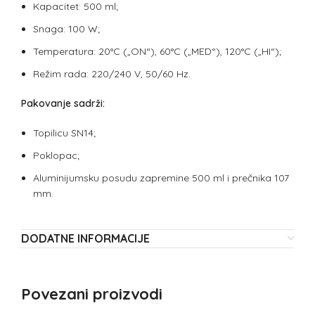
Kapacitet: 500 ml;
Snaga: 100 W;
Temperatura: 20°C („ON“), 60°C („MED“), 120°C („HI“);
Režim rada: 220/240 V, 50/60 Hz.
Pakovanje sadrži:
Topilicu SN14;
Poklopac;
Aluminijumsku posudu zapremine 500 ml i prečnika 107
mm.
DODATNE INFORMACIJE
Povezani proizvodi