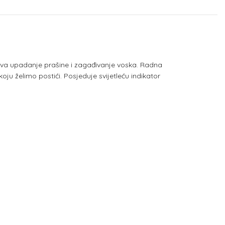
ečava upadanje prašine i zagađivanje voska. Radna
ju želimo postići. Posjeduje svijetleću indikator