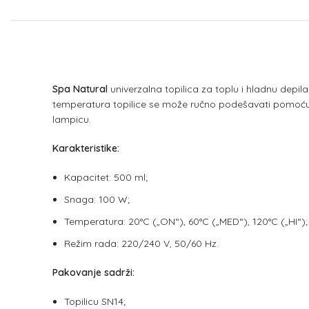
Spa Natural
univerzalna topilica za toplu i hladnu depi
temperatura topilice se može ručno podešavati pomoću toč
lampicu.
Karakteristike:
Kapacitet: 500 ml;
Snaga: 100 W;
Temperatura: 20°C („ON“), 60°C („MED“), 120°C („HI“);
Režim rada: 220/240 V, 50/60 Hz.
Pakovanje sadrži:
Topilicu SN14;