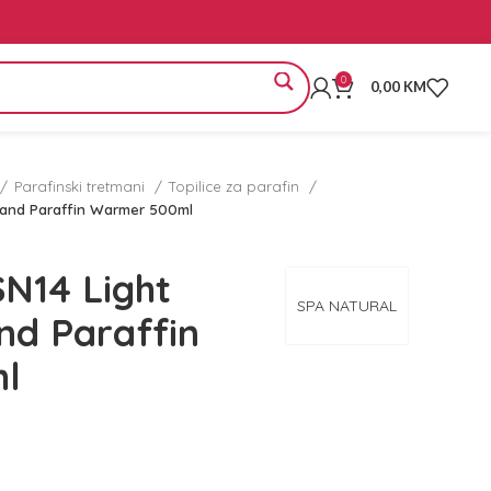
0
0,00
KM
Parafinski tretmani
Topilice za parafin
 and Paraffin Warmer 500ml
SN14 Light
SPA NATURAL
nd Paraffin
l