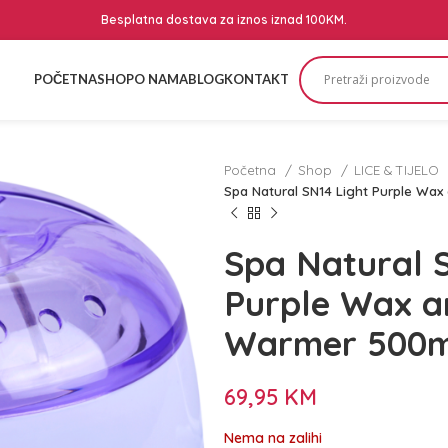
Besplatna dostava za iznos iznad 100KM.
POČETNA
SHOP
O NAMA
BLOG
KONTAKT
Početna
Shop
LICE & TIJELO
Spa Natural SN14 Light Purple Wax
Spa Natural 
Purple Wax a
Warmer 500m
69,95
KM
Nema na zalihi