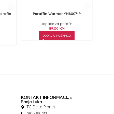
parafin
Paraffin Warmer YM8007-P
Spa 
P
Topilice za parafin
89,00
KM
DODAJ U KOŠARICU
KONTAKT INFORMACIJE
Banja Luka
TC Delta Planet
051 498 213