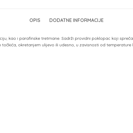
OPIS
DODATNE INFORMACIJE
laciju, kao i parafinske tretmane. Sadrži providni poklopac koji spr
kića, okretanjem ulijevo ili udesno, u zavisnosti od temperature ko