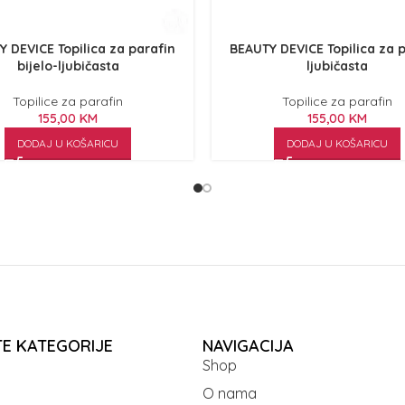
 DEVICE Topilica za parafin
BEAUTY DEVICE Topilica za 
bijelo-ljubičasta
ljubičasta
Topilice za parafin
Topilice za parafin
155,00
KM
155,00
KM
DODAJ U KOŠARICU
DODAJ U KOŠARICU
TE KATEGORIJE
NAVIGACIJA
Shop
O nama