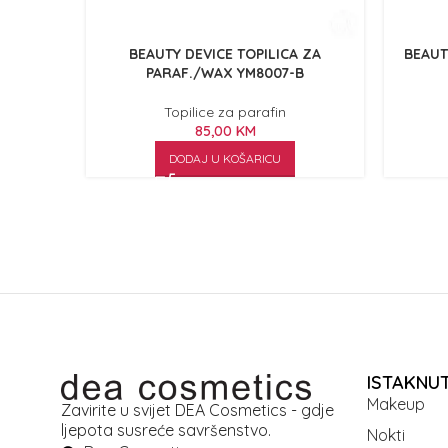
BEAUTY DEVICE TOPILICA ZA
BEAUTY
PARAF./WAX YM8007-B
Topilice za parafin
85,00
KM
DODAJ U KOŠARICU
ISTAKNU
Makeup
Zavirite u svijet DEA Cosmetics - gdje
ljepota susreće savršenstvo.
Nokti