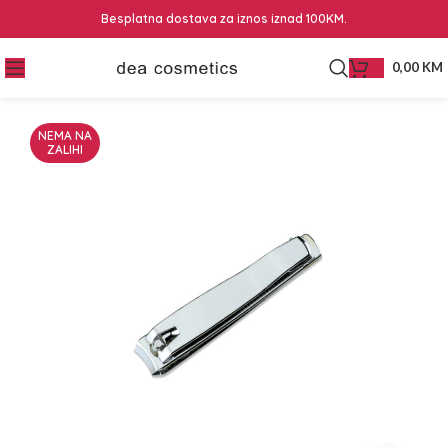
Besplatna dostava za iznos iznad 100KM.
0,00
KM
NEMA NA
ZALIHI