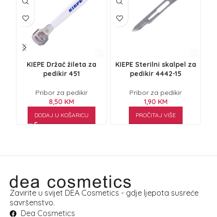
KIEPE Držač žileta za
KIEPE Sterilni skalpel za
KI
pedikir 451
pedikir 4442-15
Pribor za pedikir
Pribor za pedikir
8,50
KM
1,90
KM
DODAJ U KOŠARICU
PROČITAJ VIŠE
Zavirite u svijet DEA Cosmetics - gdje ljepota susreće
savršenstvo.
Dea Cosmetics