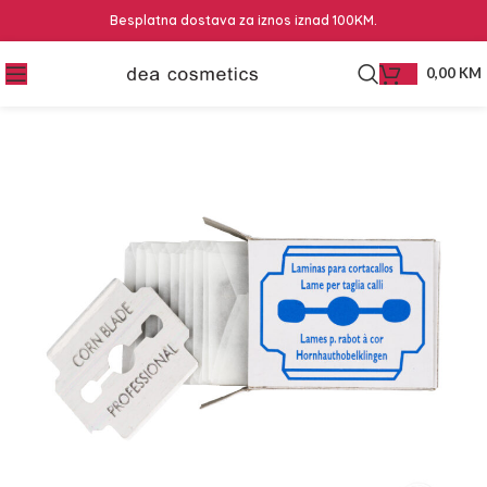
Besplatna dostava za iznos iznad 100KM.
0,00
KM